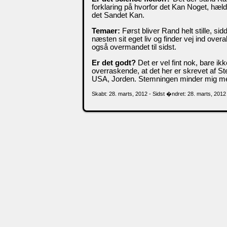
forklaring på hvorfor det Kan Noget, hælder
det Sandet Kan.
Temaer:
Først bliver Rand helt stille, sid
næsten sit eget liv og finder vej ind ove
også overmandet til sidst.
Er det godt?
Det er vel fint nok, bare ik
overraskende, at det her er skrevet af Ste
USA, Jorden. Stemningen minder mig m
Skabt: 28. marts, 2012 - Sidst �ndret: 28. marts, 2012