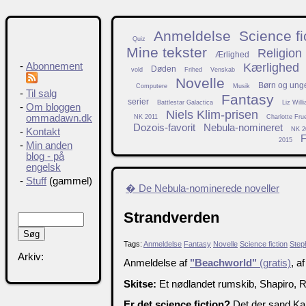
Anmeldelse
Science fi
Quiz
Mine tekster
Religion
Ærlighed
Kærlighed
-
Abonnement
Døden
vold
Frihed
Venskab
Novelle
Børn og ung
Computere
Musik
-
Til salg
Fantasy
serier
Battlestar Galactica
Liz Will
-
Om bloggen
Niels Klim-prisen
ommadawn.dk
NK 2011
Charlotte Fru
Dozois-favorit
Nebula-nomineret
NK 2
-
Kontakt
F
2015
-
Min anden
blog - på
engelsk
-
Stuff
(gammel)
� De Nebula-nominerede noveller
Strandverden
Tags:
Anmeldelse
Fantasy
Novelle
Science fiction
Step
Arkiv:
Anmeldelse af
"Beachworld"
(gratis)
, a
Skitse:
Et nødlandet rumskib, Shapiro, R
Er det science fiction?
Det der sand Kan