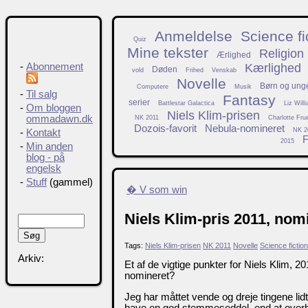
Anmeldelse
Science fi
Quiz
Mine tekster
Religion
Ærlighed
Kærlighed
-
Abonnement
Døden
vold
Frihed
Venskab
Novelle
Børn og ung
Computere
Musik
-
Til salg
Fantasy
serier
Battlestar Galactica
Liz Will
-
Om bloggen
Niels Klim-prisen
ommadawn.dk
NK 2011
Charlotte Fru
Dozois-favorit
Nebula-nomineret
NK 2
-
Kontakt
F
2015
-
Min anden
blog - på
engelsk
-
Stuff
(gammel)
� V som win
Niels Klim-pris 2011, nom
Tags:
Niels Klim-prisen
NK 2011
Novelle
Science fiction
Arkiv:
Et af de vigtige punkter for Niels Klim, 20
nomineret?
Jeg har måttet vende og dreje tingene lidt,
have en god stemmeseddel, end at overho