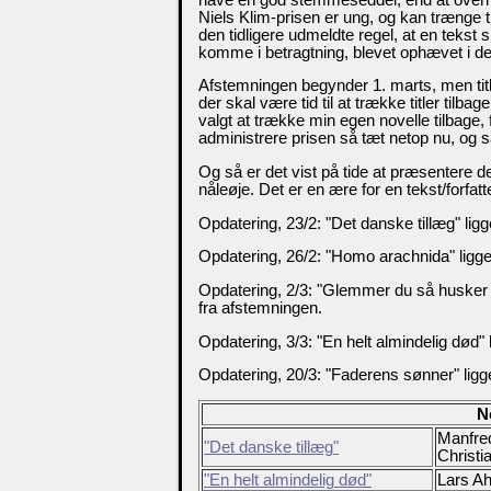
Niels Klim-prisen er ung, og kan trænge til
den tidligere udmeldte regel, at en tekst
komme i betragtning, blevet ophævet i 
Afstemningen begynder 1. marts, men titler
der skal være tid til at trække titler tilb
valgt at trække min egen novelle tilbage, 
administrere prisen så tæt netop nu, og s
Og så er det vist på tide at præsentere
nåleøje. Det er en ære for en tekst/forfat
Opdatering, 23/2: "Det danske tillæg" ligg
Opdatering, 26/2: "Homo arachnida" ligge
Opdatering, 2/3: "Glemmer du så husker jeg 
fra afstemningen.
Opdatering, 3/3: "En helt almindelig død" l
Opdatering, 20/3: "Faderens sønner" ligge
N
Manfre
"Det danske tillæg"
Christi
"En helt almindelig død"
Lars A