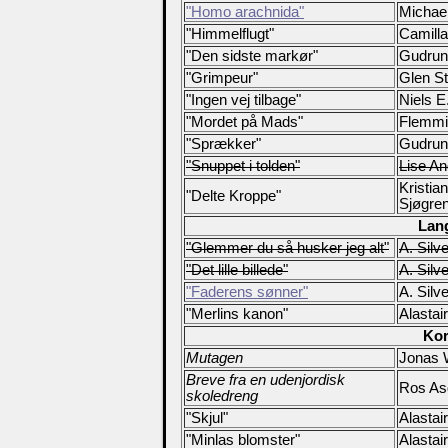
"Homo arachnida"
Michae
"Himmelflugt"
Camill
"Den sidste markør"
Gudrun
"Grimpeur"
Glen S
"Ingen vej tilbage"
Niels E
"Mordet på Mads"
Flemmi
"Sprækker"
Gudrun
"Snuppet i tolden"
Lise A
Kristia
"Delte Kroppe"
Sjøgre
Lan
"Glemmer du så husker jeg alt"
A. Silve
"Det lille billede"
A. Silve
"Faderens sønner"
A. Silve
"Merlins kanon"
Alastai
Kor
Mutagen
Jonas 
Breve fra en udenjordisk
Ros As
skoledreng
"Skjul"
Alastai
"Minlas blomster"
Alastai