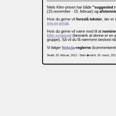
Niels Klim-prisen har både
"suggested r
(15.november - 15. februar) og
afstemni
Hvis du gerne vil
foreslå tekster
, der er 
mig en email
.
Hvis du gerne vil være med til at
nominer
Klim-systemet
(bemærk at denne er en æn
gruppe). Så vil du få nærmere besked nå
Vi følger
Nebula
-reglerne
(kommenteret og
Skabt: 20. februar, 2012 - Sidst �ndret: 20. marts, 201