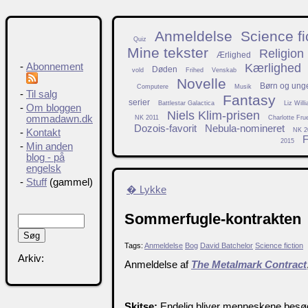
Anmeldelse
Science fi
Quiz
Mine tekster
Religion
Ærlighed
Kærlighed
-
Abonnement
Døden
vold
Frihed
Venskab
Novelle
Børn og ung
Computere
Musik
-
Til salg
Fantasy
serier
Battlestar Galactica
Liz Will
-
Om bloggen
Niels Klim-prisen
ommadawn.dk
NK 2011
Charlotte Fru
Dozois-favorit
Nebula-nomineret
NK 2
-
Kontakt
F
2015
-
Min anden
blog - på
engelsk
-
Stuff
(gammel)
� Lykke
Sommerfugle-kontrakten
Tags:
Anmeldelse
Bog
David Batchelor
Science fiction
Arkiv:
Anmeldelse af
The Metalmark Contract
Skitse:
Endelig bliver menneskene besøgt 