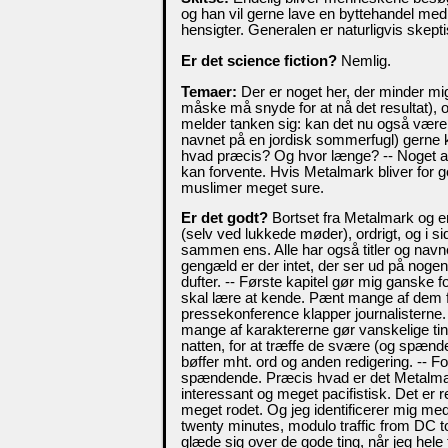
og han vil gerne lave en byttehandel med
hensigter. Generalen er naturligvis skepti
Er det science fiction?
Nemlig.
Temaer:
Der er noget her, der minder m
måske må snyde for at nå det resultat), o
melder tanken sig: kan det nu også være r
navnet på en jordisk sommerfugl) gerne 
hvad præcis? Og hvor længe? -- Noget af
kan forvente. Hvis Metalmark bliver for 
muslimer meget sure.
Er det godt?
Bortset fra Metalmark og en 
(selv ved lukkede møder), ordrigt, og i si
sammen ens. Alle har også titler og navne
gengæld er der intet, der ser ud på noge
dufter. -- Første kapitel gør mig ganske f
skal lære at kende. Pænt mange af dem for
pressekonference klapper journalisterne. 
mange af karaktererne gør vanskelige tin
natten, for at træffe de svære (og spænde
bøffer mht. ord og anden redigering. -- For
spændende. Præcis hvad er det Metalmark
interessant og meget pacifistisk. Det er 
meget rodet. Og jeg identificerer mig med
twenty minutes, modulo traffic from DC t
glæde sig over de gode ting, når jeg hele t