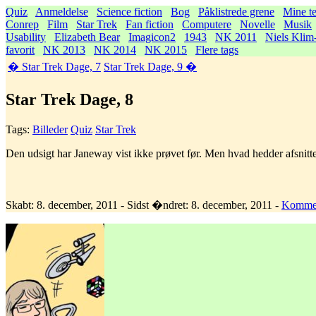
Quiz
Anmeldelse
Science fiction
Bog
Påklistrede grene
Mine te
Conrep
Film
Star Trek
Fan fiction
Computere
Novelle
Musik
Usability
Elizabeth Bear
Imagicon2
1943
NK 2011
Niels Klim
favorit
NK 2013
NK 2014
NK 2015
Flere tags
� Star Trek Dage, 7
Star Trek Dage, 9 �
Star Trek Dage, 8
Tags:
Billeder
Quiz
Star Trek
Den udsigt har Janeway vist ikke prøvet før. Men hvad hedder afsnittet
Skabt: 8. december, 2011 - Sidst �ndret: 8. december, 2011 -
Kommen