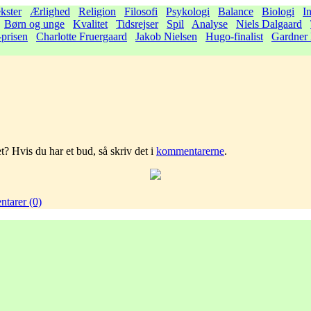
kster
Ærlighed
Religion
Filosofi
Psykologi
Balance
Biologi
In
Børn og unge
Kvalitet
Tidsrejser
Spil
Analyse
Niels Dalgaard
-prisen
Charlotte Fruergaard
Jakob Nielsen
Hugo-finalist
Gardner 
? Hvis du har et bud, så skriv det i
kommentarerne
.
tarer (0)