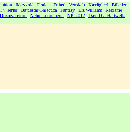
tuition
Ikke-vold
Døden
Frihed
Venskab
Kærlighed
Billeder
TV-serier
Battlestar Galactica
Fantasy
Liz Williams
Reklame
Dozois-favorit
Nebula-nomineret
NK 2012
David G. Hartwell-