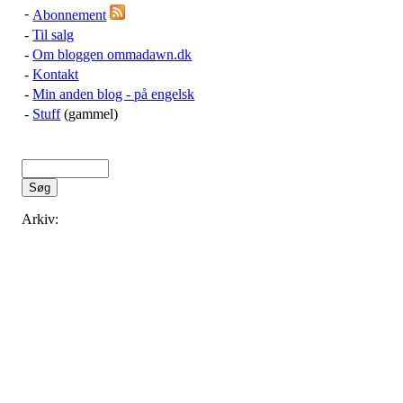
-
Abonnement
-
Til salg
-
Om bloggen ommadawn.dk
-
Kontakt
-
Min anden blog - på engelsk
-
Stuff
(gammel)
Arkiv: