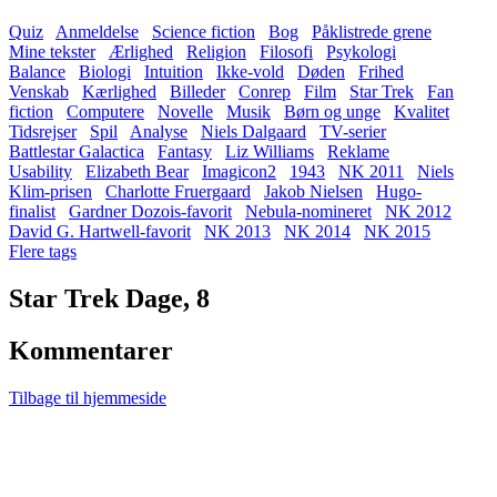
Quiz
Anmeldelse
Science fiction
Bog
Påklistrede grene
Mine tekster
Ærlighed
Religion
Filosofi
Psykologi
Balance
Biologi
Intuition
Ikke-vold
Døden
Frihed
Venskab
Kærlighed
Billeder
Conrep
Film
Star Trek
Fan
fiction
Computere
Novelle
Musik
Børn og unge
Kvalitet
Tidsrejser
Spil
Analyse
Niels Dalgaard
TV-serier
Battlestar Galactica
Fantasy
Liz Williams
Reklame
Usability
Elizabeth Bear
Imagicon2
1943
NK 2011
Niels
Klim-prisen
Charlotte Fruergaard
Jakob Nielsen
Hugo-
finalist
Gardner Dozois-favorit
Nebula-nomineret
NK 2012
David G. Hartwell-favorit
NK 2013
NK 2014
NK 2015
Flere tags
Star Trek Dage, 8
Kommentarer
Tilbage til hjemmeside