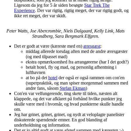
Ligesom da jeg for 5 år siden besøgte
Star Trek The
Experience
. Der var rigtig, rigtig meget, der var rigtig godt, og
ikke ret meget, der var skidt.
Peter Watts, Joe Abercrombie, Niels Dalgaard, Kelly Link, Mats
Strandberg, Sara Bergmark Elfgren.
Det er godt at være (kæreste med en)
æresgæst
:
middag allerede torsdag aften med de andre æresgæster
(og med tilpasset mad)
ekstra opmærksomhed fra arrangørerne (har I det godt?)
betalt hotel, fly og mad, og personlig afhentning i
lufthavnen
at bo på det
hotel
der også er også rammen om con'en
(superpraktisk, og man spiser morgenmad sammen med
andre fans, såsom
Stefan Ekman
)
Con'en var velfungerende, ting skete til tiden, næsten alt
klappede, og det var afklaret på forhånd hvilke punkter jeg
skulle være med i hvornår, og hvad punkterne skulle handle
om.
Jeg har grinet, grinet, grinet, og nydt at veloplagte panelister
diskuterede spændende emner. En god blanding af
underholdning og information.
Det er jo altid godt at være afsted sammen med kæresten :-)