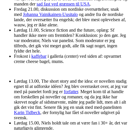
manden der
sad fast ved grænsen til USA
.
Fredag 21.00, diskussion om nordiske oversættelser, snak
med
Johanna Vainikainen-Uusitalo
og andre fra de nordiske
lande, der oversætter fra engelsk; det blev mest oplevelsen af,
wauw, jeg er ikke alene.
Lørdag 11.00, Science fiction and the future, oplæg: Sf
handler ikke mere om fremtiden? Konklusion: jo den gør. Jeg
var moderator, Niels var panelist. Som moderator er jeg
tilfreds, det gik vist meget godt, alle fik sagt noget, ingen
fyldte det hele.
Frokost i
kaffebar
i galleria (center) ved siden af: opvarmet
creme cheese bagel, mums.
Lørdag 13.00, The short story and the idea: er novellen stadig
egnet til at udforske idéen? Jeg blev overrasket over, at jeg var
med på panelet fordi jeg er
forfatter
. Meget kom til at handle
om forskellen på noveller og romaner, og da jeg ikke har
skrevet nogle af sidstnævnte, måtte jeg padle lidt, men alt i alt
gik det vist fint. Senere fik jeg en snak med med-panelisten
Karin Tidbeck
, der fornylig har fået sf-noveller udgivet på
svensk.
Lørdag 15.00, Niels holdt tale om at være fan i 30+ år, det var
naturligvis glimrende.