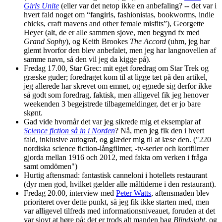
Girls Unite
(eller var det netop ikke en anbefaling? -- det var i
hvert fald noget om “fangirls, fashionistas, bookworms, indie
chicks, craft mavens and other female misfits”), Georgette
Heyer (alt, de er alle sammen sjove, men begynd fx med
Grand Sophy
), og Keith Brookes
The Accord
(uhm, jeg har
glemt hvorfor den blev anbefalet, men jeg har langnovellen af
samme navn, så den vil jeg da kigge på).
Fredag 17.00, Star Grec: mit eget foredrag om Star Trek og
græske guder; foredraget kom til at ligge tæt på den artikel,
jeg allerede har skrevet om emnet, og egnede sig derfor ikke
så godt som foredrag, faktisk, men alligevel fik jeg henover
weekenden 3 begejstrede tilbagemeldinger, det er jo bare
skønt.
Gad vide hvornår det var jeg sikrede mig et eksemplar af
Science fiction så in i Norden
? Nå, men jeg fik den i hvert
fald, inklusive autograf, og glæder mig til at læse den. ("220
nordiska science fiction-långfilmer, -tv-serier och kortfilmer
gjorda mellan 1916 och 2012, med fakta om verken i fråga
samt omdömen")
Hurtig aftensmad: fantastisk canneloni i hotellets restaurant
(dyr men god, hvilket gælder alle måltiderne i den restaurant).
Fredag 20.00, interview med
Peter Watts
, aftensmaden blev
prioriteret over dette punkt, så jeg fik ikke starten med, men
var alligevel tilfreds med informationsniveauet, foruden at det
var sjovt at høre på; det er trods alt manden bag
Blindsight
, og