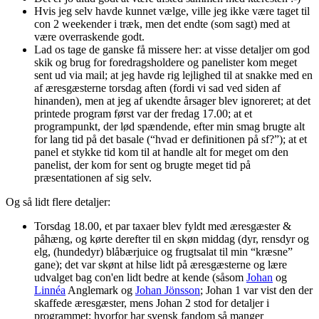
Hvis jeg selv havde kunnet vælge, ville jeg ikke være taget til
con 2 weekender i træk, men det endte (som sagt) med at
være overraskende godt.
Lad os tage de ganske få missere her: at visse detaljer om god
skik og brug for foredragsholdere og panelister kom meget
sent ud via mail; at jeg havde rig lejlighed til at snakke med en
af æresgæsterne torsdag aften (fordi vi sad ved siden af
hinanden), men at jeg af ukendte årsager blev ignoreret; at det
printede program først var der fredag 17.00; at et
programpunkt, der lød spændende, efter min smag brugte alt
for lang tid på det basale (“hvad er definitionen på sf?”); at et
panel et stykke tid kom til at handle alt for meget om den
panelist, der kom for sent og brugte meget tid på
præsentationen af sig selv.
Og så lidt flere detaljer:
Torsdag 18.00, et par taxaer blev fyldt med æresgæster &
påhæng, og kørte derefter til en skøn middag (dyr, rensdyr og
elg, (hundedyr) blåbærjuice og frugtsalat til min “kræsne”
gane); det var skønt at hilse lidt på æresgæsterne og lære
udvalget bag con'en lidt bedre at kende (såsom
Johan
og
Linnéa
Anglemark og
Johan Jönsson
; Johan 1 var vist den der
skaffede æresgæster, mens Johan 2 stod for detaljer i
programmet; hvorfor har svensk fandom så manger