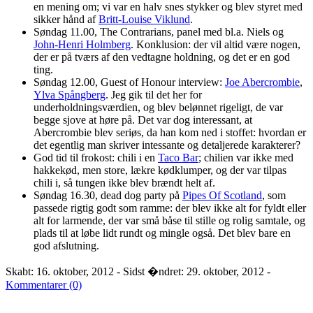
en mening om; vi var en halv snes stykker og blev styret med
sikker hånd af
Britt-Louise Viklund
.
Søndag 11.00, The Contrarians, panel med bl.a. Niels og
John-Henri Holmberg
. Konklusion: der vil altid være nogen,
der er på tværs af den vedtagne holdning, og det er en god
ting.
Søndag 12.00, Guest of Honour interview:
Joe Abercrombie
,
Ylva Spångberg
. Jeg gik til det her for
underholdningsværdien, og blev belønnet rigeligt, de var
begge sjove at høre på. Det var dog interessant, at
Abercrombie blev seriøs, da han kom ned i stoffet: hvordan er
det egentlig man skriver intessante og detaljerede karakterer?
God tid til frokost: chili i en
Taco Bar
; chilien var ikke med
hakkekød, men store, lækre kødklumper, og der var tilpas
chili i, så tungen ikke blev brændt helt af.
Søndag 16.30, dead dog party på
Pipes Of Scotland
, som
passede rigtig godt som ramme: der blev ikke alt for fyldt eller
alt for larmende, der var små båse til stille og rolig samtale, og
plads til at løbe lidt rundt og mingle også. Det blev bare en
god afslutning.
Skabt: 16. oktober, 2012 - Sidst �ndret: 29. oktober, 2012 -
Kommentarer (0)