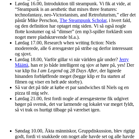
Lørdag 16.00, Introduktion till steampunk. Vi fik at vide, at
“Steampunk is an aesthetic that mixes three features:
technofantasy, neo-Victorianism, and Retrofuturism,” eller det
påstår Mike Perschon,
The Steampunk Scholar
, i hvert fald,
og den definition har optaget mig siden. Vi så også nogle
flotte kostumer og så “dimser” (en mp3-spiller forklædt som
noget mere pladskrævende bl.a.).
Lørdag 17.00, Research when writing fiction: Niels
modererede, alle 6 æresgæster på stribe og derfor interessant
og sjovt.
Lørdag 18.00, Varför gillar vi när världen går under?
Jerry
Määttä
, han er jo både intelligent og sjov at høre på, yes! Der
var klip fra
I am Legend
og
28 Days After
, der lignede
hinanden forbløffende meget (begge klip er fra starten af
filmen og viser en helt øde storby).
Så var det på tide at købe et par sandwiches til Niels og en
pizza til mig selv.
Lørdag 21.00, fest fordi nogle af æresgæsterne fik udgivet
bøger på svensk, det var larmende og lokalet var meget fyldt,
så vi trak os hurtigt tilbage på værelset igen.
Søndag 10.00, Äkta människor, Gruppdiskussion, blev rigtigt
godt, fordi vi snakkede om noget alle havde set og alle havde