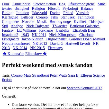
Quiz
Anmeldelse
Science fiction
Bog
Påklistrede grene
Mine
tekster
Ærlighed
Religion
Filosofi
Psykologi
Balance
Biologi
Intuition
Ikke-vold
Døden
Frihed
Venskab
Kærlighed
Billeder
Conrep
Film
Star Trek
Fan fiction
Computere
Novelle
Musik
Børn og unge
Kvalitet
Tidsrejser
Spil
Analyse
Niels Dalgaard
TV-serier
Battlestar Galactica
Fantasy
Liz Williams
Reklame
Usability
Elizabeth Bear
Imagicon2
1943
NK 2011
Niels Klim-prisen
Charlotte
Fruergaard
Jakob Nielsen
Hugo-finalist
Gardner Dozois-favorit
Nebula-nomineret
NK 2012
David G. Hartwell-favorit
NK
2013
NK 2014
NK 2015
Flere tags
� Ki-anna'en
Eliot skrev �
Perfekt weekend med svensk fandon
Tags:
Conrep
Mats Strandberg
Peter Watts
Sara B. Elfgren
Science
fiction
Og så er det vist på tide at fortælle lidt om
Swecon/Kontrast 2012
.
Generelt:
Den korte version: Det her blev et af de der helt perfekte
tidspunkter, som jeg kommer til at huske rigtig længe.