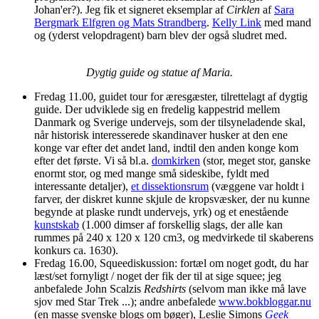
Johan'er?). Jeg fik et signeret eksemplar af
Cirklen
af
Sara
Bergmark Elfgren og Mats Strandberg
.
Kelly Link
med mand
og (yderst velopdragent) barn blev der også sludret med.
Dygtig guide og statue af Maria.
Fredag 11.00, guidet tour for æresgæster, tilrettelagt af dygtig
guide. Der udviklede sig en fredelig kappestrid mellem
Danmark og Sverige undervejs, som der tilsyneladende skal,
når historisk interesserede skandinaver husker at den ene
konge var efter det andet land, indtil den anden konge kom
efter det første. Vi så bl.a.
domkirken
(stor, meget stor, ganske
enormt stor, og med mange små sideskibe, fyldt med
interessante detaljer),
et dissektionsrum
(væggene var holdt i
farver, der diskret kunne skjule de kropsvæsker, der nu kunne
begynde at plaske rundt undervejs, yrk) og et enestående
kunstskab
(1.000 dimser af forskellig slags, der alle kan
rummes på 240 x 120 x 120 cm3, og medvirkede til skaberens
konkurs ca. 1630).
Fredag 16.00, Squeediskussion: fortæl om noget godt, du har
læst/set fornyligt / noget der fik der til at sige squee; jeg
anbefalede John Scalzis
Redshirts
(selvom man ikke må lave
sjov med Star Trek ...); andre anbefalede
www.bokbloggar.nu
(en masse svenske blogs om bøger), Leslie Simons
Geek