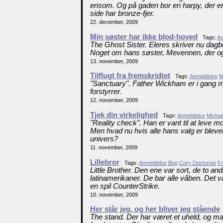
ensom. Og på gaden bor en harpy, der 
side har bronze-fjer.
22. december, 2009
Min søster har ikke blod-hoved
Tags:
An
The Ghost Sister. Eleres skriver nu dagb
Noget om hans søster, Mevennen, der og
13. november, 2009
Tilflugt fra fremskridtet
Tags:
Anmeldelse
M
"Sanctuary". Father Wickham er i gang m
forstyrrer.
12. november, 2009
Tjek din virkelighed
Tags:
Anmeldelse
Michae
"Reality check". Han er vant til at leve mor
Men hvad nu hvis alle hans valg er blevet 
univers?
11. november, 2009
Lillebror
Tags:
Anmeldelse
Bog
Cory Doctorow
Fr
Little Brother. Den ene var sort, de to 
latinamerikaner. De bar alle våben. Det
en spil CounterStrike.
10. november, 2009
Her står jeg, og her bliver jeg stående
The stand. Der har været et uheld, og ma