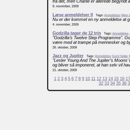
fra det, men Charlie er allerede begyndt a
9. november, 2009
Læse anmeldelser II
Tags:
Anmeldelse
Mine t
Nu er der kommet en ny anmeldelse at g
4. november, 2009
Godzilla tager de 12 trin
Tags:
Anmeldelse
"Godzilla’s Twelve Step Programme". Godz
være med at trampe på mennesker og by
26. oktober, 2009
Jazz og Jupiter
Tags:
Anmeldelse
Gord Sellar
"Lester Young And The Jupiter’s Moons’ 
og bliver så imponeret, at han selv vil hav
21. oktober, 2009
1
2
3
4
5
6
7
8
9
10
11
12
13
14
15
16
1
32
33
34
35
36
3