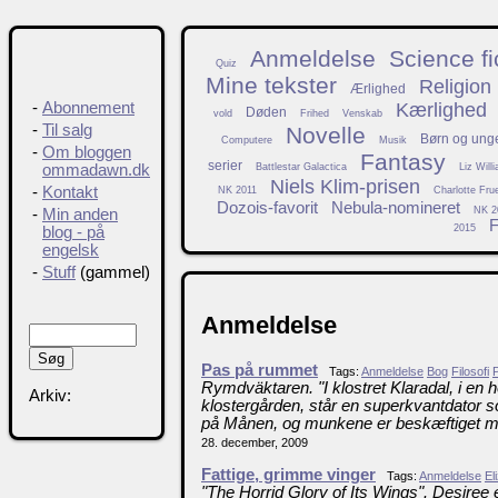
Anmeldelse
Science fi
Quiz
Mine tekster
Religion
Ærlighed
Kærlighed
-
Abonnement
Døden
vold
Frihed
Venskab
-
Til salg
Novelle
Børn og ung
Computere
Musik
-
Om bloggen
Fantasy
serier
Battlestar Galactica
Liz Will
ommadawn.dk
Niels Klim-prisen
-
Kontakt
NK 2011
Charlotte Fru
Dozois-favorit
Nebula-nomineret
NK 2
-
Min anden
F
2015
blog - på
engelsk
-
Stuff
(gammel)
Anmeldelse
Pas på rummet
Tags:
Anmeldelse
Bog
Filosofi
P
Rymdväktaren. "I klostret Klaradal, i en
Arkiv:
klostergården, står en superkvantdator s
på Månen, og munkene er beskæftiget me
28. december, 2009
Fattige, grimme vinger
Tags:
Anmeldelse
El
"The Horrid Glory of Its Wings". Desiree e