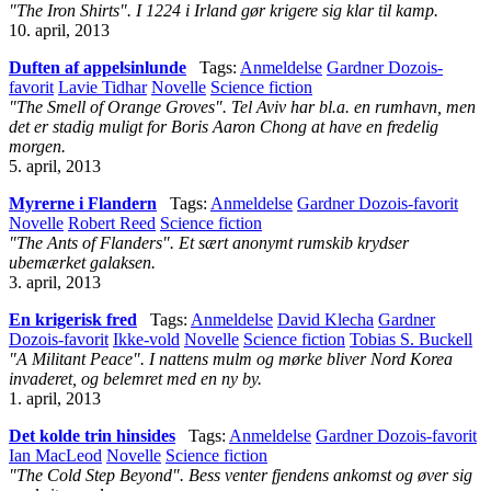
"The Iron Shirts". I 1224 i Irland gør krigere sig klar til kamp.
10. april, 2013
Duften af appelsinlunde
Tags:
Anmeldelse
Gardner Dozois-
favorit
Lavie Tidhar
Novelle
Science fiction
"The Smell of Orange Groves". Tel Aviv har bl.a. en rumhavn, men
det er stadig muligt for Boris Aaron Chong at have en fredelig
morgen.
5. april, 2013
Myrerne i Flandern
Tags:
Anmeldelse
Gardner Dozois-favorit
Novelle
Robert Reed
Science fiction
"The Ants of Flanders". Et sært anonymt rumskib krydser
ubemærket galaksen.
3. april, 2013
En krigerisk fred
Tags:
Anmeldelse
David Klecha
Gardner
Dozois-favorit
Ikke-vold
Novelle
Science fiction
Tobias S. Buckell
"A Militant Peace". I nattens mulm og mørke bliver Nord Korea
invaderet, og belemret med en ny by.
1. april, 2013
Det kolde trin hinsides
Tags:
Anmeldelse
Gardner Dozois-favorit
Ian MacLeod
Novelle
Science fiction
"The Cold Step Beyond". Bess venter fjendens ankomst og øver sig