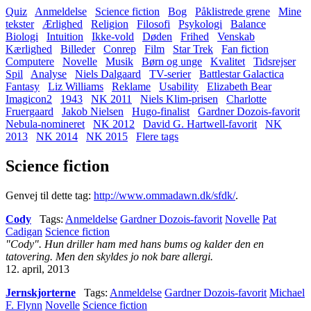
Quiz
Anmeldelse
Science fiction
Bog
Påklistrede grene
Mine
tekster
Ærlighed
Religion
Filosofi
Psykologi
Balance
Biologi
Intuition
Ikke-vold
Døden
Frihed
Venskab
Kærlighed
Billeder
Conrep
Film
Star Trek
Fan fiction
Computere
Novelle
Musik
Børn og unge
Kvalitet
Tidsrejser
Spil
Analyse
Niels Dalgaard
TV-serier
Battlestar Galactica
Fantasy
Liz Williams
Reklame
Usability
Elizabeth Bear
Imagicon2
1943
NK 2011
Niels Klim-prisen
Charlotte
Fruergaard
Jakob Nielsen
Hugo-finalist
Gardner Dozois-favorit
Nebula-nomineret
NK 2012
David G. Hartwell-favorit
NK
2013
NK 2014
NK 2015
Flere tags
Science fiction
Genvej til dette tag:
http://www.ommadawn.dk/sfdk/
.
Cody
Tags:
Anmeldelse
Gardner Dozois-favorit
Novelle
Pat
Cadigan
Science fiction
"Cody". Hun driller ham med hans bums og kalder den en
tatovering. Men den skyldes jo nok bare allergi.
12. april, 2013
Jernskjorterne
Tags:
Anmeldelse
Gardner Dozois-favorit
Michael
F. Flynn
Novelle
Science fiction