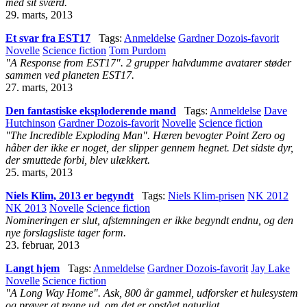
med sit sværd.
29. marts, 2013
Et svar fra EST17
Tags:
Anmeldelse
Gardner Dozois-favorit
Novelle
Science fiction
Tom Purdom
"A Response from EST17". 2 grupper halvdumme avatarer støder
sammen ved planeten EST17.
27. marts, 2013
Den fantastiske eksploderende mand
Tags:
Anmeldelse
Dave
Hutchinson
Gardner Dozois-favorit
Novelle
Science fiction
"The Incredible Exploding Man". Hæren bevogter Point Zero og
håber der ikke er noget, der slipper gennem hegnet. Det sidste dyr,
der smuttede forbi, blev ulækkert.
25. marts, 2013
Niels Klim, 2013 er begyndt
Tags:
Niels Klim-prisen
NK 2012
NK 2013
Novelle
Science fiction
Nomineringen er slut, afstemningen er ikke begyndt endnu, og den
nye forslagsliste tager form.
23. februar, 2013
Langt hjem
Tags:
Anmeldelse
Gardner Dozois-favorit
Jay Lake
Novelle
Science fiction
"A Long Way Home". Ask, 800 år gammel, udforsker et hulesystem
og prøver at regne ud, om det er opstået naturligt.