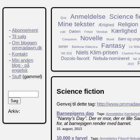
Anmeldelse
Science fi
Quiz
Mine tekster
Religion
Ærlighed
Kærlighed
-
Abonnement
Døden
vold
Frihed
Venskab
-
Til salg
Novelle
Børn og ung
Computere
Musik
-
Om bloggen
Fantasy
serier
Battlestar Galactica
Liz Will
ommadawn.dk
Niels Klim-prisen
-
Kontakt
NK 2011
Charlotte Fru
Dozois-favorit
Nebula-nomineret
NK 2
-
Min anden
F
2015
blog - på
engelsk
-
Stuff
(gammel)
Science fiction
Genvej til dette tag:
http://www.ommadaw
Arkiv:
Barnepigens dag
Tags:
Anmeldelse
Kærlighed
"Nanny’s Day". Der er mor, der er lille S
for, at barnepigen render med barnet.
15. august, 2013
10.000 x farvel
Tags:
Anmeldelse
Filosofi
Nebula