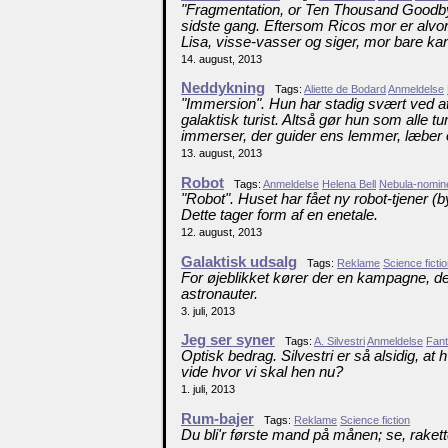
"Fragmentation, or Ten Thousand Goodbye
sidste gang. Eftersom Ricos mor er alvorli
Lisa, visse-vasser og siger, mor bare kan
14. august, 2013
Neddykning
Tags:
Aliette de Bodard
Anmeldelse
"Immersion". Hun har stadig svært ved at 
galaktisk turist. Altså gør hun som alle t
immerser, der guider ens lemmer, læber og ø
13. august, 2013
Robot
Tags:
Anmeldelse
Helena Bell
Nebula-nomin
"Robot". Huset har fået ny robot-tjener (b
Dette tager form af en enetale.
12. august, 2013
Galaktisk udsalg
Tags:
Reklame
Science ficti
For øjeblikket kører der en kampagne, der 
astronauter.
3. juli, 2013
Jeg ser syner
Tags:
A. Silvestri
Anmeldelse
Fan
Optisk bedrag. Silvestri er så alsidig, a
vide hvor vi skal hen nu?
1. juli, 2013
Rum-bajer
Tags:
Reklame
Science fiction
Du bli'r første mand på månen; se, rakette