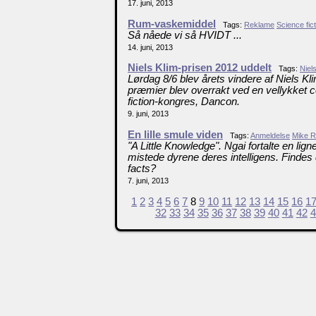
17. juni, 2013
Rum-vaskemiddel
Tags:
Reklame
Science fict
Så nåede vi så HVIDT ...
14. juni, 2013
Niels Klim-prisen 2012 uddelt
Tags:
Niel
Lørdag 8/6 blev årets vindere af Niels Klim
præmier blev overrakt ved en vellykket 
fiction-kongres, Dancon.
9. juni, 2013
En lille smule viden
Tags:
Anmeldelse
Mike R
"A Little Knowledge". Ngai fortalte en li
mistede dyrene deres intelligens. Finde
facts?
7. juni, 2013
1
2
3
4
5
6
7
8
9
10
11
12
13
14
15
16
1
32
33
34
35
36
37
38
39
40
41
42
4