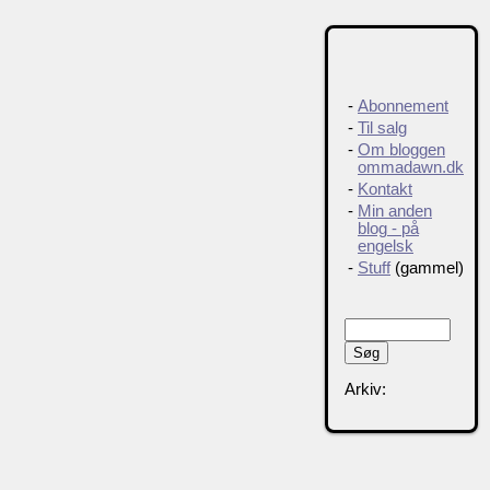
-
Abonnement
-
Til salg
-
Om bloggen
ommadawn.dk
-
Kontakt
-
Min anden
blog - på
engelsk
-
Stuff
(gammel)
Arkiv: