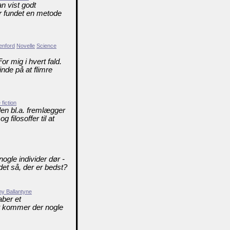
n vist godt
har fundet en metode
enford
Novelle
Science
r mig i hvert fald.
nde på at flimre
fiction
 den bl.a. fremlægger
 filosoffer til at
 nogle individer dør -
det så, der er bedst?
ny Ballantyne
aber et
t kommer der nogle