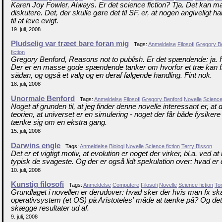
Karen Joy Fowler, Always. Er det science fiction? Tja. Det kan ma
diskutere. Det, der skulle gøre det til SF, er, at nogen angiveligt 
til at leve evigt.
19. juli, 2008
Pludselig var træet bare foran mig
Tags:
Anmeldelse
Filosofi
Gregory B
fiction
Gregory Benford, Reasons not to publish. Er det spændende: ja. Fo
Der er en masse gode spændende tanker om hvorfor et træ kan fi
sådan, og også et valg og en deraf følgende handling. Fint nok.
18. juli, 2008
Unormale Benford
Tags:
Anmeldelse
Filosofi
Gregory Benford
Novelle
Science 
Noget af grunden til, at jeg finder denne novelle interessant er, at
teorien, at universet er en simulering - noget der får både fysikere og
tænke sig om en ekstra gang.
15. juli, 2008
Darwins engle
Tags:
Anmeldelse
Biologi
Novelle
Science fiction
Terry Bisson
Det er et vigtigt motiv, at evolution er noget der virker, bl.a. ved at
typisk de svageste. Og der er også lidt spekulation over: hvad er 
10. juli, 2008
Kunstig filosofi
Tags:
Anmeldelse
Computere
Filosofi
Novelle
Science fiction
To
Grundlaget i novellen er derudover: hvad sker der hvis man fx sk
operativsystem (et OS) på Aristoteles' måde at tænke på? Og de
skægge resultater ud af.
9. juli, 2008