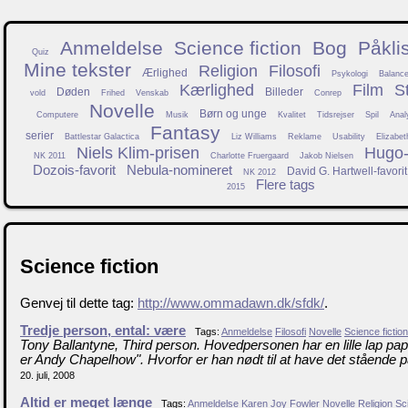
Anmeldelse
Science fiction
Bog
Påkli
Quiz
Mine tekster
Religion
Filosofi
Ærlighed
Psykologi
Balanc
Kærlighed
Film
S
Døden
Billeder
vold
Frihed
Venskab
Conrep
Novelle
Børn og unge
Computere
Musik
Kvalitet
Tidsrejser
Spil
Anal
Fantasy
serier
Battlestar Galactica
Liz Williams
Reklame
Usability
Elizabet
Niels Klim-prisen
Hugo-f
NK 2011
Charlotte Fruergaard
Jakob Nielsen
Dozois-favorit
Nebula-nomineret
David G. Hartwell-favorit
NK 2012
Flere tags
2015
Science fiction
Genvej til dette tag:
http://www.ommadawn.dk/sfdk/
.
Tredje person, ental: være
Tags:
Anmeldelse
Filosofi
Novelle
Science fiction
Tony Ballantyne, Third person. Hovedpersonen har en lille lap papi
er Andy Chapelhow". Hvorfor er han nødt til at have det stående p
20. juli, 2008
Altid er meget længe
Tags:
Anmeldelse
Karen Joy Fowler
Novelle
Religion
Sci