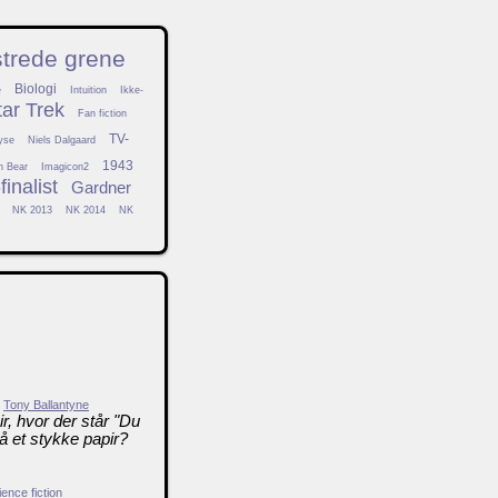
strede grene
Biologi
e
Intuition
Ikke-
tar Trek
Fan fiction
TV-
yse
Niels Dalgaard
1943
h Bear
Imagicon2
inalist
Gardner
NK 2013
NK 2014
NK
Tony Ballantyne
r, hvor der står "Du
å et stykke papir?
ence fiction