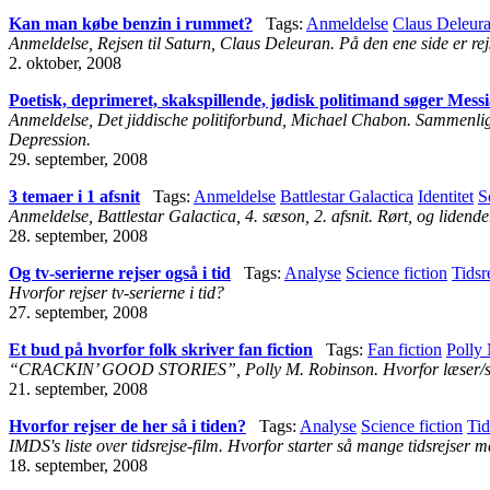
Kan man købe benzin i rummet?
Tags:
Anmeldelse
Claus Deleur
Anmeldelse, Rejsen til Saturn, Claus Deleuran. På den ene side er rej
2. oktober, 2008
Poetisk, deprimeret, skakspillende, jødisk politimand søger Messi
Anmeldelse, Det jiddische politiforbund, Michael Chabon. Sammenlig
Depression.
29. september, 2008
3 temaer i 1 afsnit
Tags:
Anmeldelse
Battlestar Galactica
Identitet
S
Anmeldelse, Battlestar Galactica, 4. sæson, 2. afsnit. Rørt, og lidend
28. september, 2008
Og tv-serierne rejser også i tid
Tags:
Analyse
Science fiction
Tidsr
Hvorfor rejser tv-serierne i tid?
27. september, 2008
Et bud på hvorfor folk skriver fan fiction
Tags:
Fan fiction
Polly
“CRACKIN’ GOOD STORIES”, Polly M. Robinson. Hvorfor læser/skr
21. september, 2008
Hvorfor rejser de her så i tiden?
Tags:
Analyse
Science fiction
Tid
IMDS's liste over tidsrejse-film. Hvorfor starter så mange tidsrejser 
18. september, 2008