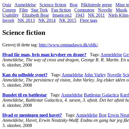
Quiz
Anmeldelse
Science fiction
Bog
Påklistrede grene
Mine te
Conrep
Film
Star Trek
Fan fiction
Computere
Novelle
Musik
Usability
Elizabeth Bear
Imagicon2
1943
NK 2011
Niels Klim
favorit
NK 2013
NK 2014
NK 2015
Flere tags
Science fiction
Genvej til dette tag:
http://www.ommadawn.dk/sfdk/
.
Hvad får man, hvis man krydser en drage?
Tags:
Anmeldelse
Ge
Anmeldelse, The way of cross and dragon, George R. R. Martin. En ud
6. oktober, 2008
Kan du udholde synet?
Tags:
Anmeldelse
John Varley
Novelle
Sci
Anmeldelse, The persistence of vision, John Varley. Jeg elsker idéen
5. oktober, 2008
Bundet til en battlestar
Tags:
Anmeldelse
Battlestar Galactica
Kærl
Anmeldelse, Battlestar Galactica, 4. sæson, 3. afsnit. Det her afsnit 
4. oktober, 2008
Hvad er meningen med havet?
Tags:
Anmeldelse
Bog
Erwin Neut
Anmeldelse, Havet, Erwin Neutzsky-Wullf. Endnu en gang har jeg fået ud
3. oktober, 2008