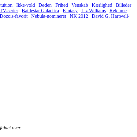
tuition
Ikke-vold
Døden
Frihed
Venskab
Kærlighed
Billeder
TV-serier
Battlestar Galactica
Fantasy
Liz Williams
Reklame
Dozois-favorit
Nebula-nomineret
NK 2012
David G. Hartwell-
faldet over.