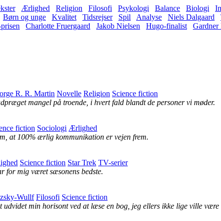
kster
Ærlighed
Religion
Filosofi
Psykologi
Balance
Biologi
In
Børn og unge
Kvalitet
Tidsrejser
Spil
Analyse
Niels Dalgaard
-prisen
Charlotte Fruergaard
Jakob Nielsen
Hugo-finalist
Gardner 
orge R. R. Martin
Novelle
Religion
Science fiction
præget mangel på troende, i hvert fald blandt de personer vi møder.
ence fiction
Sociologi
Ærlighed
 om, at 100% ærlig kommunikation er vejen frem.
ighed
Science fiction
Star Trek
TV-serier
har for mig været sæsonens bedste.
zsky-Wullf
Filosofi
Science fiction
videt min horisont ved at læse en bog, jeg ellers ikke lige ville være 