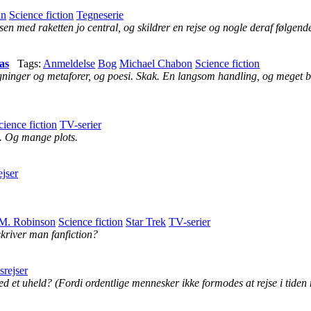
an
Science fiction
Tegneserie
sen med raketten jo central, og skildrer en rejse og nogle deraf følgend
as
Tags:
Anmeldelse
Bog
Michael Chabon
Science fiction
ninger og metaforer, og poesi. Skak. En langsom handling, og meget ba
cience fiction
TV-serier
e. Og mange plots.
ejser
 M. Robinson
Science fiction
Star Trek
TV-serier
iver man fanfiction?
srejser
med et uheld? (Fordi ordentlige mennesker ikke formodes at rejse i tide