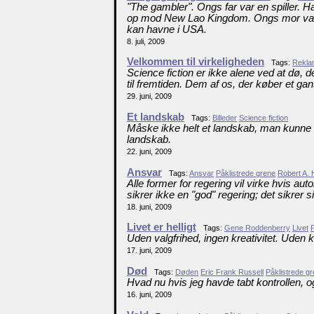
"The gambler". Ongs far var en spiller. H
op mod New Lao Kingdom. Ongs mor valgt
kan havne i USA.
8. juli, 2009
Velkommen til virkeligheden
Tags:
Rekla
Science fiction er ikke alene ved at dø, 
til fremtiden. Dem af os, der køber et ga
29. juni, 2009
Et landskab
Tags:
Billeder
Science fiction
Måske ikke helt et landskab, man kunne 
landskab.
22. juni, 2009
Ansvar
Tags:
Ansvar
Påklistrede grene
Robert A. 
Alle former for regering vil virke hvis aut
sikrer ikke en "god" regering; det sikrer s
18. juni, 2009
Livet er helligt
Tags:
Gene Roddenberry
Livet
P
Uden valgfrihed, ingen kreativitet. Uden krea
17. juni, 2009
Død
Tags:
Døden
Eric Frank Russell
Påklistrede g
Hvad nu hvis jeg havde tabt kontrollen, o
16. juni, 2009