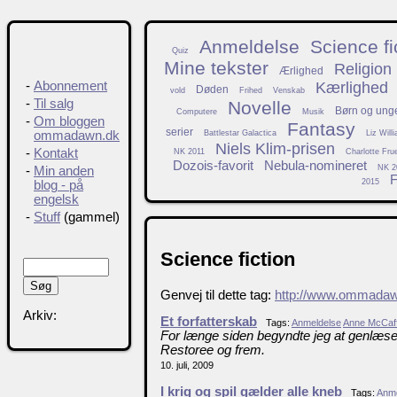
Anmeldelse
Science fi
Quiz
Mine tekster
Religion
Ærlighed
Kærlighed
-
Abonnement
Døden
vold
Frihed
Venskab
-
Til salg
Novelle
Børn og ung
Computere
Musik
-
Om bloggen
Fantasy
serier
Battlestar Galactica
Liz Will
ommadawn.dk
Niels Klim-prisen
-
Kontakt
NK 2011
Charlotte Fru
Dozois-favorit
Nebula-nomineret
NK 2
-
Min anden
F
2015
blog - på
engelsk
-
Stuff
(gammel)
Science fiction
Genvej til dette tag:
http://www.ommadaw
Arkiv:
Et forfatterskab
Tags:
Anmeldelse
Anne McCaf
For længe siden begyndte jeg at genlæse
Restoree og frem.
10. juli, 2009
I krig og spil gælder alle kneb
Tags:
Anme