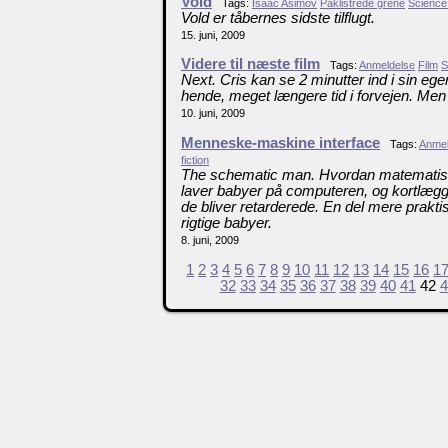
Vold
Tags:
Isaac Asimov
Påklistrede grene
Science 
Vold er tåbernes sidste tilflugt.
15. juni, 2009
Videre til næste film
Tags:
Anmeldelse
Film
S
Next. Cris kan se 2 minutter ind i sin ege
hende, meget længere tid i forvejen. Men
10. juni, 2009
Menneske-maskine interface
Tags:
Anmel
fiction
The schematic man. Hvordan matematis
laver babyer på computeren, og kortlægg
de bliver retarderede. En del mere pra
rigtige babyer.
8. juni, 2009
1
2
3
4
5
6
7
8
9
10
11
12
13
14
15
16
1
32
33
34
35
36
37
38
39
40
41
42
4