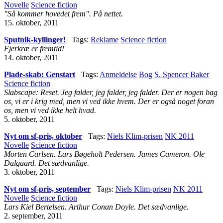
Novelle
Science fiction
"Så kommer hovedet frem". På nettet.
15. oktober, 2011
Sputnik-kyllinger!
Tags:
Reklame
Science fiction
Fjerkræ er fremtid!
14. oktober, 2011
Plade-skab: Genstart
Tags:
Anmeldelse
Bog
S. Spencer Baker
Science fiction
Slabscape: Reset. Jeg falder, jeg falder, jeg falder. Der er nogen bag
os, vi er i krig med, men vi ved ikke hvem. Der er også noget foran
os, men vi ved ikke helt hvad.
5. oktober, 2011
Nyt om sf-pris, oktober
Tags:
Niels Klim-prisen
NK 2011
Novelle
Science fiction
Morten Carlsen. Lars Bøgeholt Pedersen. James Cameron. Ole
Dalgaard. Det sædvanlige.
3. oktober, 2011
Nyt om sf-pris, september
Tags:
Niels Klim-prisen
NK 2011
Novelle
Science fiction
Lars Kiel Bertelsen. Arthur Conan Doyle. Det sædvanlige.
2. september, 2011