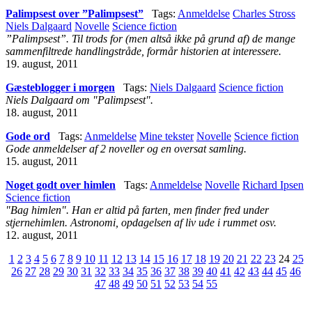
Palimpsest over ”Palimpsest”
Tags:
Anmeldelse
Charles Stross
Niels Dalgaard
Novelle
Science fiction
”Palimpsest”. Til trods for (men altså ikke på grund af) de mange
sammenfiltrede handlingstråde, formår historien at interessere.
19. august, 2011
Gæsteblogger i morgen
Tags:
Niels Dalgaard
Science fiction
Niels Dalgaard om "Palimpsest".
18. august, 2011
Gode ord
Tags:
Anmeldelse
Mine tekster
Novelle
Science fiction
Gode anmeldelser af 2 noveller og en oversat samling.
15. august, 2011
Noget godt over himlen
Tags:
Anmeldelse
Novelle
Richard Ipsen
Science fiction
"Bag himlen". Han er altid på farten, men finder fred under
stjernehimlen. Astronomi, opdagelsen af liv ude i rummet osv.
12. august, 2011
1
2
3
4
5
6
7
8
9
10
11
12
13
14
15
16
17
18
19
20
21
22
23
24
25
26
27
28
29
30
31
32
33
34
35
36
37
38
39
40
41
42
43
44
45
46
47
48
49
50
51
52
53
54
55