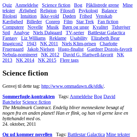
Quiz
Anmeldelse
Science fiction
Bog
Påklistrede grene
Mine
tekster
Ærlighed
Religion
Filosofi
Psykologi
Balance
Biologi
Intuition
Ikke-vold
Døden
Frihed
Venskab
Kærlighed
Billeder
Conrep
Film
Star Trek
Fan fiction
Computere
Novelle
Musik
Børn og unge
Kvalitet
Tidsrejser
Spil
Analyse
Niels Dalgaard
TV-serier
Battlestar Galactica
Fantasy
Liz Williams
Reklame
Usability
Elizabeth Bear
Imagicon2
1943
NK 2011
Niels Klim-prisen
Charlotte
Fruergaard
Jakob Nielsen
Hugo-finalist
Gardner Dozois-favorit
Nebula-nomineret
NK 2012
David G. Hartwell-favorit
NK
2013
NK 2014
NK 2015
Flere tags
Science fiction
Genvej til dette tag:
http://www.ommadawn.dk/sfdk/
.
Sommerfugle-kontrakten
Tags:
Anmeldelse
Bog
David
Batchelor
Science fiction
The Metalmark Contract. Endelig bliver menneskene besøgt af
nogen fra en anden planet! Han er flink, og han vil gerne lave en
byttehandel med os.
24. oktober, 2011
Og ud kommer novellen
Tags:
Battlestar Galactica
Mine tekster