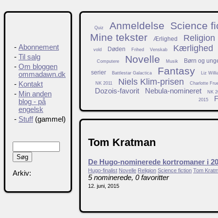
Anmeldelse
Science fi
Quiz
Mine tekster
Religion
Ærlighed
Kærlighed
-
Abonnement
Døden
vold
Frihed
Venskab
-
Til salg
Novelle
Børn og ung
Computere
Musik
-
Om bloggen
Fantasy
serier
Battlestar Galactica
Liz Will
ommadawn.dk
Niels Klim-prisen
-
Kontakt
NK 2011
Charlotte Fru
Dozois-favorit
Nebula-nomineret
NK 2
-
Min anden
F
2015
blog - på
engelsk
-
Stuff
(gammel)
Tom Kratman
De Hugo-nominerede kortromaner i 2
Hugo-finalist
Novelle
Religion
Science fiction
Tom Krat
Arkiv:
5 nominerede, 0 favoritter
12. juni, 2015