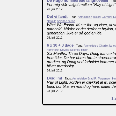
De Hugo nominerede langnoveller
Tag
For mig står valget mellem "Ray of Light
26. juli, 2012
Det vi fandt
Tags:
Anmeldelse
Biologi
Gardner Do
Novelle
Science fiction
What We Found. Muse-forsøg viser, at str
paranoid. Måske er det derfor et bryllup, 
generation, ikke er så god en idé.
25. juli, 2012
6 x 30 + 3 dage
Tags:
Anmeldelse
Charlie Jane
nomineret
Novelle
Science fiction
Six Months, Three Days. Doug kan se f
fremtider. De har deres første stævnemøde
mødtes, og Doug ved forholdet kommer ti
bliver mærkeligt.
24. juli, 2012
Lysglimt
Tags:
Anmeldelse
Brad R. Torgenson
Hug
Ray of Light. Jorden er dækket af is, sole
bund bor bl.a. en mand og hans datter J
23. juli, 2012
1