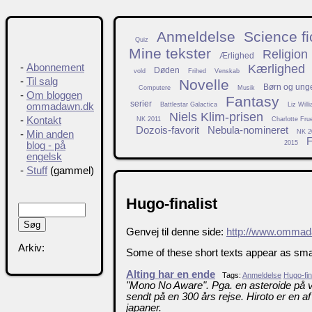
Anmeldelse
Science fi
Quiz
Mine tekster
Religion
Ærlighed
Kærlighed
-
Abonnement
Døden
vold
Frihed
Venskab
-
Til salg
Novelle
Børn og ung
Computere
Musik
-
Om bloggen
Fantasy
serier
Battlestar Galactica
Liz Will
ommadawn.dk
Niels Klim-prisen
-
Kontakt
NK 2011
Charlotte Fru
Dozois-favorit
Nebula-nomineret
NK 2
-
Min anden
F
2015
blog - på
engelsk
-
Stuff
(gammel)
Hugo-finalist
Genvej til denne side:
http://www.ommad
Arkiv:
Some of these short texts appear as small
Alting har en ende
Tags:
Anmeldelse
Hugo-fin
"Mono No Aware". Pga. en asteroide på vej
sendt på en 300 års rejse. Hiroto er en a
japaner.