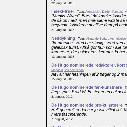
22. august, 2013
Insekt-fruer
Tags:
Anmeldelse
Døden
Fantasy
H
"Mantis Wives". Først åd knæler-kvinde
de så op med, men mændene vidste så ikk
begyndte kvinderne at aflive dem på and
21. august, 2013
Neddykning
Tags:
Aliette de Bodard
Anmeldelse
"Immersion". Hun har stadig svært ved at 
galaktisk turist. Altså gør hun som alle t
immerser, der guider ens lemmer, læber og ø
13. august, 2013
De Hugo nominerede redaktører, kort
Magasin
Science fiction
Alt i alt har læsningen af 2 bøger og 2 m
15. august, 2012
De Hugo nominerede fan-kunstnere
Ta
Jeg synes Brad W. Foster er en hel del f
8. august, 2012
De Hugo nominerede pro-kunstnere
T
Helt generelt er det her jo vanvittigt flot
mere fascinerende.
7. august, 2012