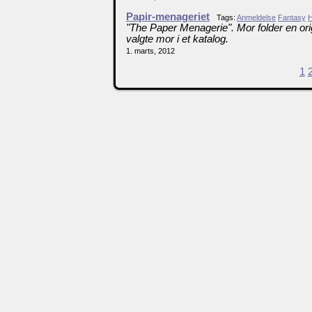
Papir-menageriet
Tags:
Anmeldelse
Fantasy
H
"The Paper Menagerie". Mor folder en orig
valgte mor i et katalog.
1. marts, 2012
1