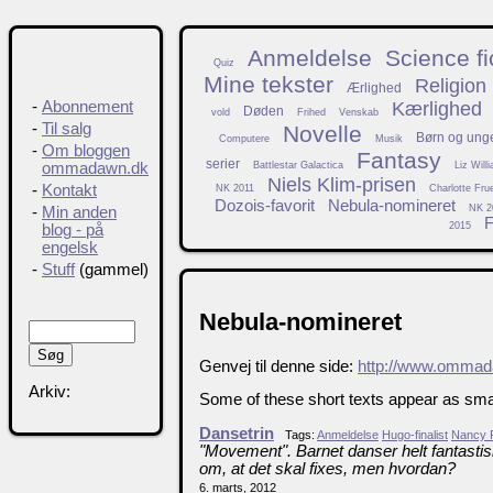
Anmeldelse
Science fi
Quiz
Mine tekster
Religion
Ærlighed
Kærlighed
-
Abonnement
Døden
vold
Frihed
Venskab
-
Til salg
Novelle
Børn og ung
Computere
Musik
-
Om bloggen
Fantasy
serier
Battlestar Galactica
Liz Will
ommadawn.dk
Niels Klim-prisen
-
Kontakt
NK 2011
Charlotte Fru
Dozois-favorit
Nebula-nomineret
NK 2
-
Min anden
F
2015
blog - på
engelsk
-
Stuff
(gammel)
Nebula-nomineret
Genvej til denne side:
http://www.ommad
Arkiv:
Some of these short texts appear as small
Dansetrin
Tags:
Anmeldelse
Hugo-finalist
Nancy 
"Movement". Barnet danser helt fantastis
om, at det skal fixes, men hvordan?
6. marts, 2012