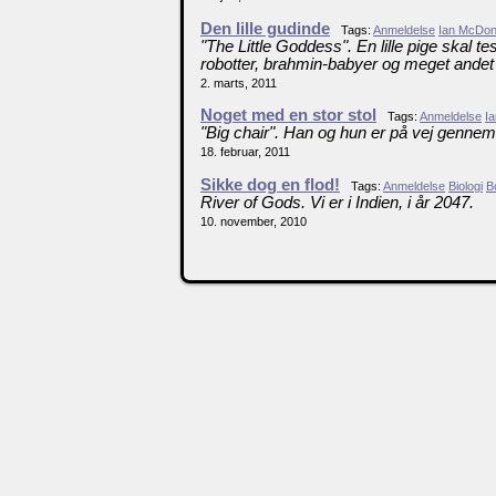
Den lille gudinde
Tags:
Anmeldelse
Ian McDon
"The Little Goddess". En lille pige skal 
robotter, brahmin-babyer og meget andet
2. marts, 2011
Noget med en stor stol
Tags:
Anmeldelse
I
"Big chair". Han og hun er på vej gennem
18. februar, 2011
Sikke dog en flod!
Tags:
Anmeldelse
Biologi
B
River of Gods. Vi er i Indien, i år 2047.
10. november, 2010