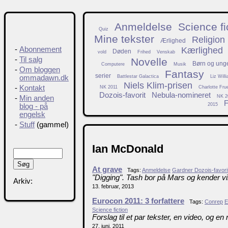
Anmeldelse
Science fi
Quiz
Mine tekster
Religion
Ærlighed
Kærlighed
-
Abonnement
Døden
vold
Frihed
Venskab
-
Til salg
Novelle
Børn og ung
Computere
Musik
-
Om bloggen
Fantasy
serier
Battlestar Galactica
Liz Will
ommadawn.dk
Niels Klim-prisen
-
Kontakt
NK 2011
Charlotte Fru
Dozois-favorit
Nebula-nomineret
NK 2
-
Min anden
F
2015
blog - på
engelsk
-
Stuff
(gammel)
Ian McDonald
At grave
Tags:
Anmeldelse
Gardner Dozois-favori
"Digging". Tash bor på Mars og kender vi
Arkiv:
13. februar, 2013
Eurocon 2011: 3 forfattere
Tags:
Conrep
E
Science fiction
Forslag til et par tekster, en video, og e
27. juni, 2011