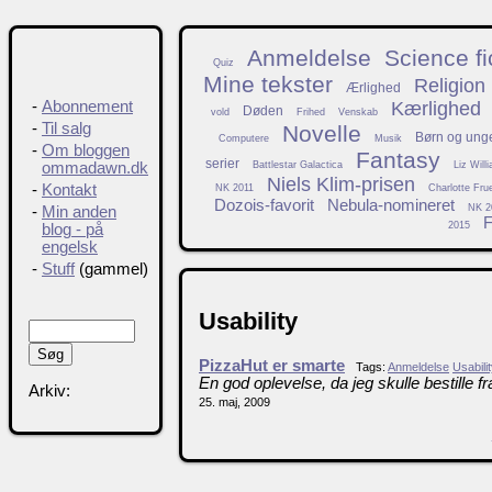
Anmeldelse
Science fi
Quiz
Mine tekster
Religion
Ærlighed
Kærlighed
-
Abonnement
Døden
vold
Frihed
Venskab
-
Til salg
Novelle
Børn og ung
Computere
Musik
-
Om bloggen
Fantasy
serier
Battlestar Galactica
Liz Will
ommadawn.dk
Niels Klim-prisen
-
Kontakt
NK 2011
Charlotte Fru
Dozois-favorit
Nebula-nomineret
NK 2
-
Min anden
F
2015
blog - på
engelsk
-
Stuff
(gammel)
Usability
PizzaHut er smarte
Tags:
Anmeldelse
Usabili
En god oplevelse, da jeg skulle bestille 
Arkiv:
25. maj, 2009