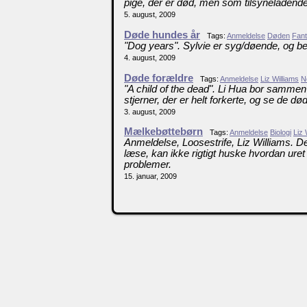
pige, der er død, men som tilsyneladende 
5. august, 2009
Døde hundes år
Tags:
Anmeldelse
Døden
Fan
"Dog years". Sylvie er syg/døende, og b
4. august, 2009
Døde forældre
Tags:
Anmeldelse
Liz Williams
N
"A child of the dead". Li Hua bor samme
stjerner, der er helt forkerte, og se de dø
3. august, 2009
Mælkebøttebørn
Tags:
Anmeldelse
Biologi
Liz 
Anmeldelse, Loosestrife, Liz Williams. De
læse, kan ikke rigtigt huske hvordan ure
problemer.
15. januar, 2009