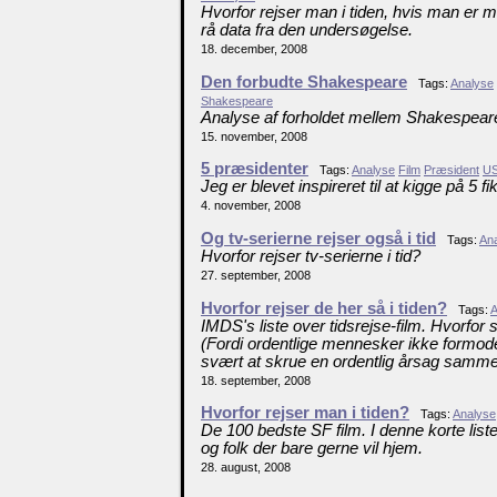
Hvorfor rejser man i tiden, hvis man er 
rå data fra den undersøgelse.
18. december, 2008
Den forbudte Shakespeare
Tags:
Analyse
Shakespeare
Analyse af forholdet mellem Shakespeare
15. november, 2008
5 præsidenter
Tags:
Analyse
Film
Præsident
U
Jeg er blevet inspireret til at kigge på 5 f
4. november, 2008
Og tv-serierne rejser også i tid
Tags:
An
Hvorfor rejser tv-serierne i tid?
27. september, 2008
Hvorfor rejser de her så i tiden?
Tags:
A
IMDS's liste over tidsrejse-film. Hvorfor
(Fordi ordentlige mennesker ikke formodes
svært at skrue en ordentlig årsag samm
18. september, 2008
Hvorfor rejser man i tiden?
Tags:
Analyse
De 100 bedste SF film. I denne korte li
og folk der bare gerne vil hjem.
28. august, 2008