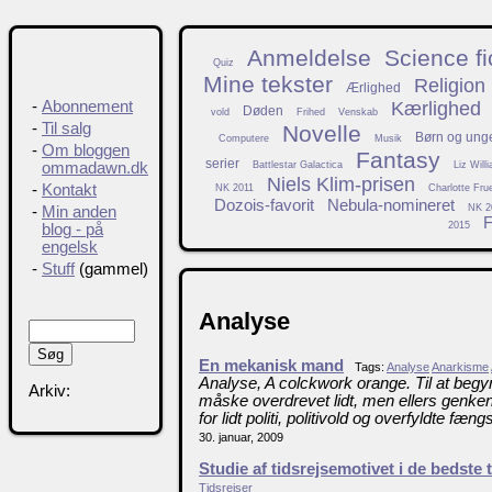
Anmeldelse
Science fi
Quiz
Mine tekster
Religion
Ærlighed
Kærlighed
-
Abonnement
Døden
vold
Frihed
Venskab
-
Til salg
Novelle
Børn og ung
Computere
Musik
-
Om bloggen
Fantasy
serier
Battlestar Galactica
Liz Will
ommadawn.dk
Niels Klim-prisen
-
Kontakt
NK 2011
Charlotte Fru
Dozois-favorit
Nebula-nomineret
NK 2
-
Min anden
F
2015
blog - på
engelsk
-
Stuff
(gammel)
Analyse
En mekanisk mand
Tags:
Analyse
Anarkisme
Analyse, A colckwork orange. Til at beg
Arkiv:
måske overdrevet lidt, men ellers genke
for lidt politi, politivold og overfyldte fængs
30. januar, 2009
Studie af tidsrejsemotivet i de bedste 
Tidsrejser