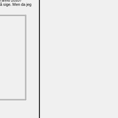
l anno 2035?"
må sige. Men da jeg