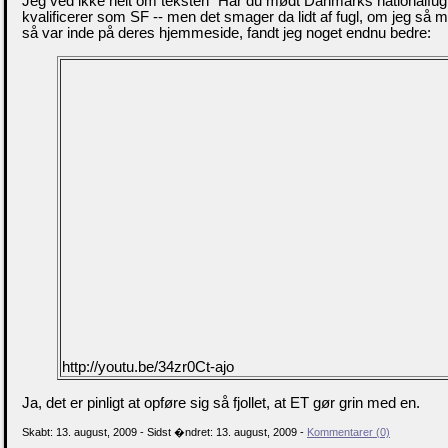
Jeg ved ikke helt om teksten "Har du mødt Danmarks nationalfug
kvalificerer som SF -- men det smager da lidt af fugl, om jeg så 
så var inde på deres hjemmeside, fandt jeg noget endnu bedre:
http://youtu.be/34zr0Ct-ajo
Ja, det er pinligt at opføre sig så fjollet, at ET gør grin med en.
Skabt: 13. august, 2009 - Sidst �ndret: 13. august, 2009 -
Kommentarer (0)