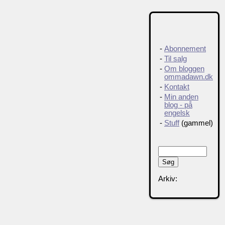
-
Abonnement
-
Til salg
-
Om bloggen
ommadawn.dk
-
Kontakt
-
Min anden
blog - på
engelsk
-
Stuff
(gammel)
Arkiv: