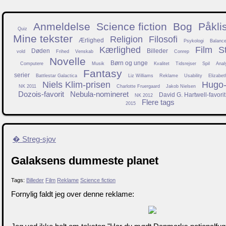
Anmeldelse
Science fiction
Bog
Påkli
Quiz
Mine tekster
Religion
Filosofi
Ærlighed
Psykologi
Balanc
Kærlighed
Film
S
Døden
Billeder
vold
Frihed
Venskab
Conrep
Novelle
Børn og unge
Computere
Musik
Kvalitet
Tidsrejser
Spil
Anal
Fantasy
serier
Battlestar Galactica
Liz Williams
Reklame
Usability
Elizabet
Niels Klim-prisen
Hugo-f
NK 2011
Charlotte Fruergaard
Jakob Nielsen
Dozois-favorit
Nebula-nomineret
David G. Hartwell-favorit
NK 2012
Flere tags
2015
� Streg-sjov
Galaksens dummeste planet
Tags:
Billeder
Film
Reklame
Science fiction
Fornylig faldt jeg over denne reklame: