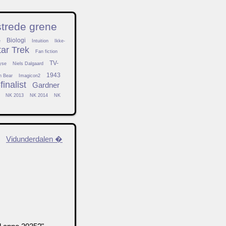
strede grene
Biologi
e
Intuition
Ikke-
tar Trek
Fan fiction
TV-
yse
Niels Dalgaard
1943
h Bear
Imagicon2
inalist
Gardner
NK 2013
NK 2014
NK
Vidunderdalen �