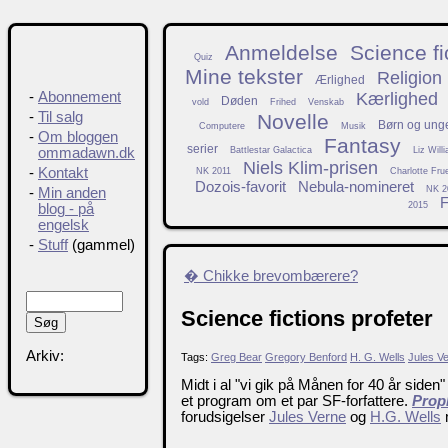
Anmeldelse
Science fi
Quiz
Mine tekster
Religion
Ærlighed
Kærlighed
-
Abonnement
Døden
vold
Frihed
Venskab
-
Til salg
Novelle
Børn og ung
Computere
Musik
-
Om bloggen
Fantasy
serier
Battlestar Galactica
Liz Will
ommadawn.dk
Niels Klim-prisen
-
Kontakt
NK 2011
Charlotte Fru
Dozois-favorit
Nebula-nomineret
NK 2
-
Min anden
F
2015
blog - på
engelsk
-
Stuff
(gammel)
� Chikke brevombærere?
Science fictions profeter
Arkiv:
Tags:
Greg Bear
Gregory Benford
H. G. Wells
Jules V
Midt i al "vi gik på Månen for 40 år side
et program om et par SF-forfattere.
Proph
forudsigelser
Jules Verne
og
H.G. Wells