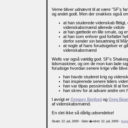
Verne bliver udnævnt til at være "SF's fa
og andet godt. Men der snakkes også o
at han studerede videnskab flittigt,
videnskabsmænd allerede vidste
at han gættede en lille smule, og 
at han som enhver god forfatter hell
derfor sender sin besætning til Må
at nogle af hans forudsigelser er gå
videnskabsmænd
Wells var også vældig god. SF's Shake
tidsmaskiner, og om de mon kan lade sig 
forudsige hvordan senere krige ville bli
han havde studeret krig og videns
han inspirerede senere tiders vi
han var tilpas pessimistisk til at fo
han skrev for at advare andre om 
I øvrigt er
Gregory Benford
og
Greg Bear
af videnskabsmænd.
En slet ikke så dårlig udsendelse!
Skabt: 22. juli, 2009 - Sidst �ndret: 22. juli, 2009 -
Komm