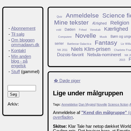
Anmeldelse
Science fi
Quiz
Mine tekster
Religion
Ærlighed
Kærlighed
-
Abonnement
Døden
vold
Frihed
Venskab
-
Til salg
Novelle
Børn og ung
Computere
Musik
-
Om bloggen
Fantasy
serier
Battlestar Galactica
Liz Will
ommadawn.dk
Niels Klim-prisen
-
Kontakt
NK 2011
Charlotte Fru
Dozois-favorit
Nebula-nomineret
NK 2
-
Min anden
F
2015
blog - på
engelsk
-
Stuff
(gammel)
� Døde piger
Lige under målgruppen
Arkiv:
Tags:
Anmeldelse
Dan Mygind
Novelle
Science fiction
Æ
Anmeldelse af
"Kend din målgruppe"
(g
overfladen
.
Skitse:
Klar Tale har netop dækket World
Cavling-pris. Det beviser bare, at Emotio