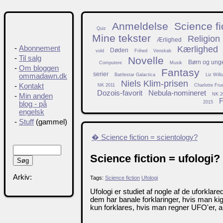
Anmeldelse
Science fi
Quiz
Mine tekster
Religion
Ærlighed
Kærlighed
-
Abonnement
Døden
vold
Frihed
Venskab
-
Til salg
Novelle
Børn og ung
Computere
Musik
-
Om bloggen
Fantasy
serier
Battlestar Galactica
Liz Will
ommadawn.dk
Niels Klim-prisen
-
Kontakt
NK 2011
Charlotte Fru
Dozois-favorit
Nebula-nomineret
NK 2
-
Min anden
F
2015
blog - på
engelsk
-
Stuff
(gammel)
� Science fiction = scientology?
Science fiction = ufologi?
Arkiv:
Tags:
Science fiction
Ufologi
Ufologi er studiet af nogle af de uforkl
dem har banale forklaringer, hvis man kig
kun forklares, hvis man regner UFO'er, 