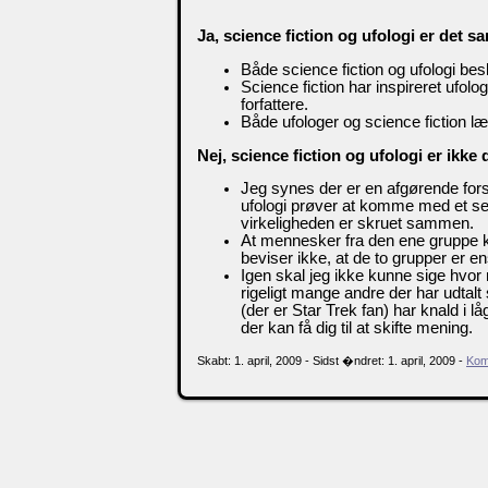
Ja, science fiction og ufologi er det 
Både science fiction og ufologi bes
Science fiction har inspireret ufolog
forfattere.
Både ufologer og science fiction læ
Nej, science fiction og ufologi er ikke
Jeg synes der er en afgørende forske
ufologi prøver at komme med et se
virkeligheden er skruet sammen.
At mennesker fra den ene gruppe k
beviser ikke, at de to grupper er en
Igen skal jeg ikke kunne sige hvor 
rigeligt mange andre der har udta
(der er Star Trek fan) har knald i lå
der kan få dig til at skifte mening.
Skabt: 1. april, 2009 - Sidst �ndret: 1. april, 2009 -
Kom