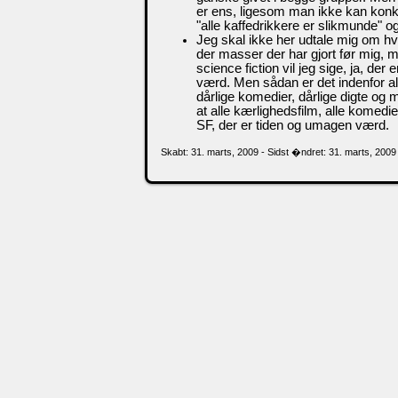
er ens, ligesom man ikke kan konklu
"alle kaffedrikkere er slikmunde" og
Jeg skal ikke her udtale mig om hvor 
der masser der har gjort før mig, me
science fiction vil jeg sige, ja, de
værd. Men sådan er det indenfor all
dårlige komedier, dårlige digte o
at alle kærlighedsfilm, alle komedie
SF, der er tiden og umagen værd.
Skabt: 31. marts, 2009 - Sidst �ndret: 31. marts, 2009