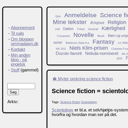
Anmeldelse
Science fi
Quiz
Mine tekster
Religion
Ærlighed
Kærlighed
-
Abonnement
Døden
vold
Frihed
Venskab
-
Til salg
Novelle
Børn og ung
Computere
Musik
-
Om bloggen
Fantasy
serier
Battlestar Galactica
Liz Will
ommadawn.dk
Niels Klim-prisen
-
Kontakt
NK 2011
Charlotte Fru
Dozois-favorit
Nebula-nomineret
NK 2
-
Min anden
F
2015
blog - på
engelsk
-
Stuff
(gammel)
� Myter omkring science fiction
Science fiction = sciento
Arkiv:
Tags:
Science fiction
Scientology
Scientology
er bl.a. et selvhjælps-system 
hvorfra og hvordan man ser på det.