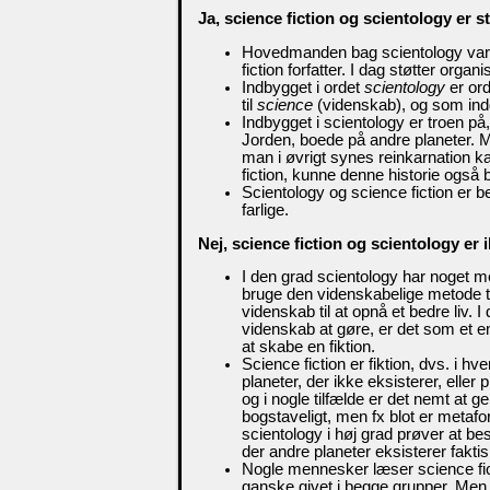
Ja, science fiction og scientology er s
Hovedmanden bag scientology va
fiction forfatter. I dag støtter orga
Indbygget i ordet
scientology
er or
til
science
(videnskab), og som ind
Indbygget i scientology er troen på
Jorden, boede på andre planeter. Me
man i øvrigt synes reinkarnation 
fiction, kunne denne historie også 
Scientology og science fiction er be
farlige.
Nej, science fiction og scientology er
I den grad scientology har noget me
bruge den videnskabelige metode ti
videnskab til at opnå et bedre liv. 
videnskab at gøre, er det som et em
at skabe en fiktion.
Science fiction er fiktion, dvs. i hv
planeter, der ikke eksisterer, eller p
og i nogle tilfælde er det nemt at
bogstaveligt, men fx blot er metafor
scientology i høj grad prøver at be
der andre planeter eksisterer faktis
Nogle mennesker læser science fict
ganske givet i begge grupper. Men