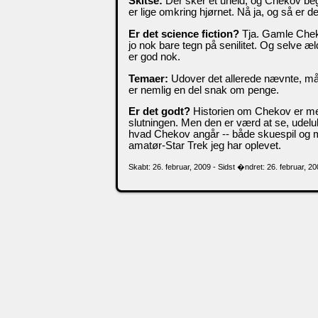
Skitse:
Der sker et uheld, og Chekov be
er lige omkring hjørnet. Nå ja, og så er d
Er det science fiction?
Tja. Gamle Chek
jo nok bare tegn på senilitet. Og selve æ
er god nok.
Temaer:
Udover det allerede nævnte, må 
er nemlig en del snak om penge.
Er det godt?
Historien om Chekov er meg
slutningen. Men den er værd at se, udelu
hvad Chekov angår -- både skuespil og ma
amatør-Star Trek jeg har oplevet.
Skabt: 26. februar, 2009 - Sidst �ndret: 26. februar, 2