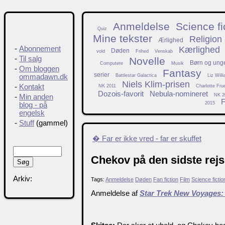
Anmeldelse
Science fi
Quiz
Mine tekster
Religion
Ærlighed
Kærlighed
-
Abonnement
Døden
vold
Frihed
Venskab
-
Til salg
Novelle
Børn og ung
Computere
Musik
-
Om bloggen
Fantasy
serier
Battlestar Galactica
Liz Will
ommadawn.dk
Niels Klim-prisen
-
Kontakt
NK 2011
Charlotte Fru
Dozois-favorit
Nebula-nomineret
NK 2
-
Min anden
F
2015
blog - på
engelsk
-
Stuff
(gammel)
� Far er ikke vred - far er skuffet
Chekov på den sidste rej
Arkiv:
Tags:
Anmeldelse
Døden
Fan fiction
Film
Science fictio
Anmeldelse af
Star Trek New Voyages: 