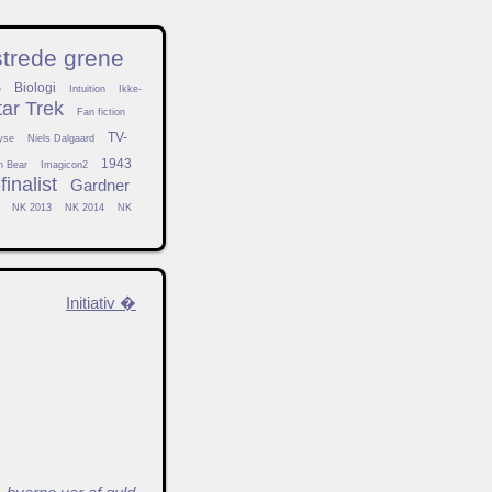
strede grene
Biologi
e
Intuition
Ikke-
tar Trek
Fan fiction
TV-
yse
Niels Dalgaard
1943
h Bear
Imagicon2
inalist
Gardner
NK 2013
NK 2014
NK
Initiativ �