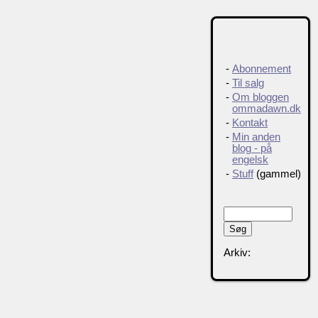
-
Abonnement
-
Til salg
-
Om bloggen
ommadawn.dk
-
Kontakt
-
Min anden
blog - på
engelsk
-
Stuff
(gammel)
Arkiv: