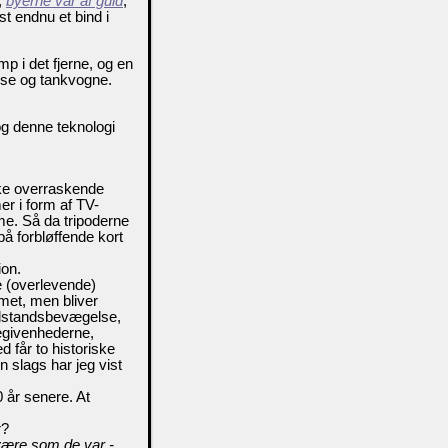
,
byerne var af guld
,
st endnu et bind i
 i det fjerne, og en
use og tankvogne.
 og denne teknologi
kke overraskende
er i form af TV-
me. Så da tripoderne
på forbløffende kort
ion.
te (overlevende)
met, men bliver
modstandsbevægelse,
begivenhederne,
 får to historiske
 slags har jeg vist
 år senere. At
r?
t være som de var -