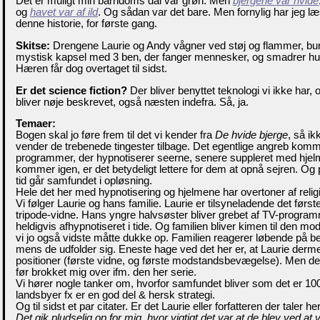
Det er muligt min barndoms dal var grøn. Men
bjergene var hvide
og
havet var af ild
. Og sådan var det bare. Men fornylig har jeg læ
denne historie, for første gang.
Skitse:
Drengene Laurie og Andy vågner ved støj og flammer, bump
mystisk kapsel med 3 ben, der fanger mennesker, og smadrer h
Hæren får dog overtaget til sidst.
Er det science fiction?
Der bliver benyttet teknologi vi ikke har,
bliver nøje beskrevet, også næsten indefra. Så, ja.
Temaer:
Bogen skal jo føre frem til det vi kender fra
De hvide bjerge
, så i
vender de trebenede tingester tilbage. Det egentlige angreb komm
programmer, der hypnotiserer seerne, senere suppleret med hjel
kommer igen, er det betydeligt lettere for dem at opnå sejren. Og 
tid går samfundet i opløsning.
Hele det her med hypnotisering og hjelmene har overtoner af relig
Vi følger Laurie og hans familie. Laurie er tilsyneladende det førs
tripode-vidne. Hans yngre halvsøster bliver grebet af TV-program
heldigvis afhypnotiseret i tide. Og familien bliver kimen til den 
vi jo også vidste måtte dukke op. Familien reagerer løbende på 
mens de udfolder sig. Eneste hage ved det her er, at Laurie dermed
positioner (første vidne, og første modstandsbevægelse). Men den
før brokket mig over ifm. den her serie.
Vi hører nogle tanker om, hvorfor samfundet bliver som det er 100
landsbyer fx er en god del & hersk strategi.
Og til sidst et par citater. Er det Laurie eller forfatteren der taler he
Det gik pludselig op for mig, hvor vigtigt det var at de blev ved a