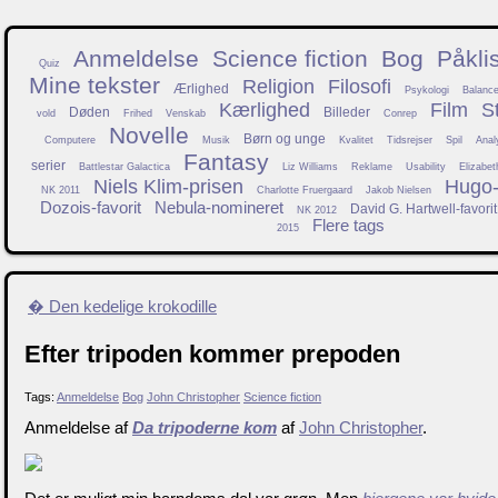
Anmeldelse
Science fiction
Bog
Påkli
Quiz
Mine tekster
Religion
Filosofi
Ærlighed
Psykologi
Balanc
Kærlighed
Film
S
Døden
Billeder
vold
Frihed
Venskab
Conrep
Novelle
Børn og unge
Computere
Musik
Kvalitet
Tidsrejser
Spil
Anal
Fantasy
serier
Battlestar Galactica
Liz Williams
Reklame
Usability
Elizabet
Niels Klim-prisen
Hugo-f
NK 2011
Charlotte Fruergaard
Jakob Nielsen
Dozois-favorit
Nebula-nomineret
David G. Hartwell-favorit
NK 2012
Flere tags
2015
� Den kedelige krokodille
Efter tripoden kommer prepoden
Tags:
Anmeldelse
Bog
John Christopher
Science fiction
Anmeldelse af
Da tripoderne kom
af
John Christopher
.