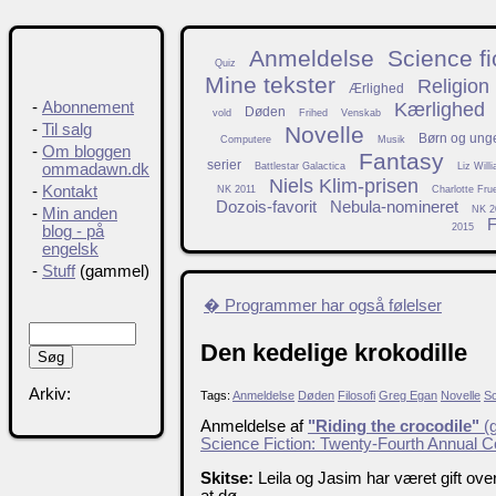
Anmeldelse
Science fi
Quiz
Mine tekster
Religion
Ærlighed
Kærlighed
-
Abonnement
Døden
vold
Frihed
Venskab
-
Til salg
Novelle
Børn og ung
Computere
Musik
-
Om bloggen
Fantasy
serier
Battlestar Galactica
Liz Will
ommadawn.dk
Niels Klim-prisen
-
Kontakt
NK 2011
Charlotte Fru
Dozois-favorit
Nebula-nomineret
NK 2
-
Min anden
F
2015
blog - på
engelsk
-
Stuff
(gammel)
� Programmer har også følelser
Den kedelige krokodille
Arkiv:
Tags:
Anmeldelse
Døden
Filosofi
Greg Egan
Novelle
Sc
Anmeldelse af
"Riding the crocodile"
(g
Science Fiction: Twenty-Fourth Annual Co
Skitse:
Leila og Jasim har været gift ove
at dø.