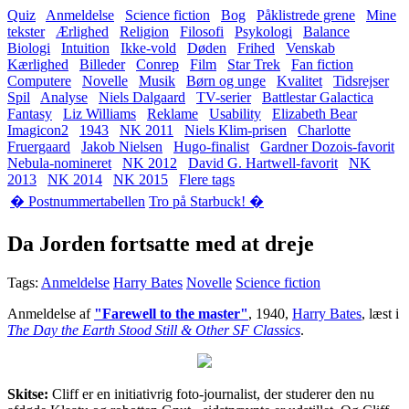
Quiz
Anmeldelse
Science fiction
Bog
Påklistrede grene
Mine
tekster
Ærlighed
Religion
Filosofi
Psykologi
Balance
Biologi
Intuition
Ikke-vold
Døden
Frihed
Venskab
Kærlighed
Billeder
Conrep
Film
Star Trek
Fan fiction
Computere
Novelle
Musik
Børn og unge
Kvalitet
Tidsrejser
Spil
Analyse
Niels Dalgaard
TV-serier
Battlestar Galactica
Fantasy
Liz Williams
Reklame
Usability
Elizabeth Bear
Imagicon2
1943
NK 2011
Niels Klim-prisen
Charlotte
Fruergaard
Jakob Nielsen
Hugo-finalist
Gardner Dozois-favorit
Nebula-nomineret
NK 2012
David G. Hartwell-favorit
NK
2013
NK 2014
NK 2015
Flere tags
� Postnummertabellen
Tro på Starbuck! �
Da Jorden fortsatte med at dreje
Tags:
Anmeldelse
Harry Bates
Novelle
Science fiction
Anmeldelse af
"Farewell to the master"
, 1940,
Harry Bates
, læst i
The Day the Earth Stood Still & Other SF Classics
.
Skitse:
Cliff er en initiativrig foto-journalist, der studerer den nu