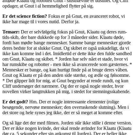
afdøde Klaatu og robotten Gnut - sidstnævnte er udstillet. Og Cliff
opdager, at Gnut i al hemmelighed flytter på sig.
Er det science fiction?
Fokus er på Gnut, en avanceret robot, vi
ikke har mage til i vores nutid. Derfor ja.
Temaer:
Der er selvfølgelig fokus på Gnut, Klaatu og deres rum-
tids-skib, der bare dukkede op for 3 måneder sider. Klaatu døde,
fordi han mødte bange mennesker. Samme bange mennesker gjorde
deres bedste for at slukke Gnut. Og skibet er også uskadeligt, da vi
ikke kan komme ind i det. Imidlertid er dette ikke den fulde sandhed
om Gnut, Klaatu og skibet. * Jorden har selv nået et stade, hvor vi
har rumskibe og robotter - men ikke så avancerede som gæsternes. *
Mennesker er bange, og kan hurtigt finde på at bruge deres våben.
Gnut og Klaatu er på den anden side stærke, og ædle og følsomme.
* Det glipper lidt for mig, at Gnut begynder at rende rundt, og kun
Cliff undersøger det nærmere. Og der er også nogle steder, hvor
novellen virker langtrukken på mig, i stedet for stemningsskabende.
Er det godt?
Hm. Der er nogle interessante elementer (rolige
besøgende, nervøse mennesker; den overraskende slutning). Men i
det store og hele synes jeg ikke, der er så meget at komme efter.
Og så lige det der med filmen. Jorden står ikke stille i denne version.
Der er ikke nogen kvinde, der skal rende ærinder for Klaatu (Klaatu
dør ca. 5 sekunder efter sin ankomst til Jorden). Der er heller ikke