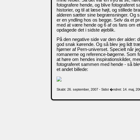
fotografere hende, og blive fotograferet 
historier, og til at læse højt, og stillede
alderen sætter sine begrænsninger. Og så
er en yndling hos os begge. Selv da et pr
med at være hende og 6 af os fans om et bor
opdagede det i sidste øjeblik.
På den negative side var den der alder: 
god snak kørende. Og så blev jeg lidt tr
hjørner af Pern-universet. Specielt når je
romanerne og reference-bøgerne. Som forf
at høre om hendes inspirationskilder, me
fotograferet sammen med hende - så blev 
et andet billede:
Skabt: 26. september, 2007 - Sidst �ndret: 14. maj, 2