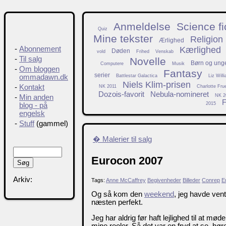
Anmeldelse
Science fi
Quiz
Mine tekster
Religion
Ærlighed
Kærlighed
-
Abonnement
Døden
vold
Frihed
Venskab
-
Til salg
Novelle
Børn og ung
Computere
Musik
-
Om bloggen
Fantasy
serier
Battlestar Galactica
Liz Will
ommadawn.dk
Niels Klim-prisen
-
Kontakt
NK 2011
Charlotte Fru
Dozois-favorit
Nebula-nomineret
NK 2
-
Min anden
F
2015
blog - på
engelsk
-
Stuff
(gammel)
� Malerier til salg
Eurocon 2007
Arkiv:
Tags:
Anne McCaffrey
Begivenheder
Billeder
Conrep
E
Og så kom den
weekend
, jeg havde ven
næsten perfekt.
Jeg har aldrig før haft lejlighed til at møde
mine reoler. Så det var en fryd at se, høre