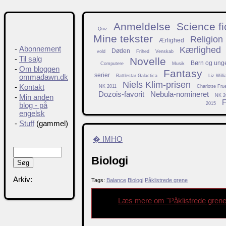
Anmeldelse
Science fi
Quiz
Mine tekster
Religion
Ærlighed
Kærlighed
-
Abonnement
Døden
vold
Frihed
Venskab
-
Til salg
Novelle
Børn og ung
Computere
Musik
-
Om bloggen
Fantasy
serier
Battlestar Galactica
Liz Will
ommadawn.dk
Niels Klim-prisen
-
Kontakt
NK 2011
Charlotte Fru
Dozois-favorit
Nebula-nomineret
NK 2
-
Min anden
F
2015
blog - på
engelsk
-
Stuff
(gammel)
� IMHO
Biologi
Arkiv:
Tags:
Balance
Biologi
Påklistrede grene
Læs mere om "Påklistrede gren