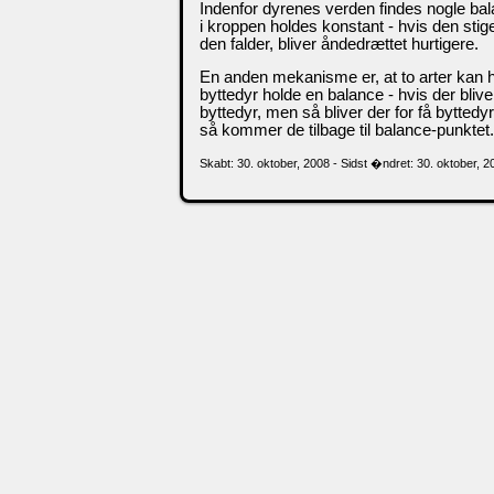
Indenfor dyrenes verden findes nogle bal
i kroppen holdes konstant - hvis den sti
den falder, bliver åndedrættet hurtigere.
En anden mekanisme er, at to arter kan h
byttedyr holde en balance - hvis der bli
byttedyr, men så bliver der for få byttedy
så kommer de tilbage til balance-punktet.
Skabt: 30. oktober, 2008 - Sidst �ndret: 30. oktober, 2