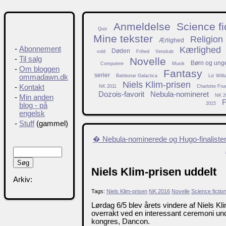
Anmeldelse
Science fi
Quiz
Mine tekster
Religion
Ærlighed
Kærlighed
-
Abonnement
Døden
vold
Frihed
Venskab
-
Til salg
Novelle
Børn og ung
Computere
Musik
-
Om bloggen
Fantasy
serier
Battlestar Galactica
Liz Will
ommadawn.dk
Niels Klim-prisen
-
Kontakt
NK 2011
Charlotte Fru
Dozois-favorit
Nebula-nomineret
NK 2
-
Min anden
F
2015
blog - på
engelsk
-
Stuff
(gammel)
� Nebula-nominerede og Hugo-finaliste
Niels Klim-prisen uddelt
Arkiv:
Tags:
Niels Klim-prisen
NK 2016
Novelle
Science fictio
Lørdag 6/5 blev årets vindere af Niels Kli
overrakt ved en interessant ceremoni und
kongres, Dancon.