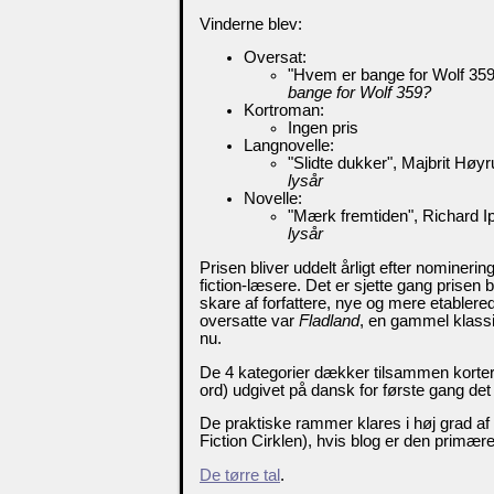
Vinderne blev:
Oversat:
"Hvem er bange for Wolf 35
bange for Wolf 359?
Kortroman:
Ingen pris
Langnovelle:
"Slidte dukker", Majbrit Høy
lysår
Novelle:
"Mærk fremtiden", Richard I
lysår
Prisen bliver uddelt årligt efter nominer
fiction-læsere. Det er sjette gang prisen
skare af forfattere, nye og mere etabler
oversatte var
Fladland
, en gammel klassik
nu.
De 4 kategorier dækker tilsammen kortere
ord) udgivet på dansk for første gang det
De praktiske rammer klares i høj grad af
Fiction Cirklen), hvis blog er den primære
De tørre tal
.