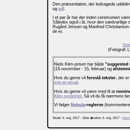
Den præsentation, der ledsagede uddel
og
pdf
.
I et par år har der inden ceremonien vær
Således også i år, hvor den sædvanlige o
Rugård Jensen og Manfred Christiansen 
de er.
Stor
(Fotograf: 
Niels Klim-prisen har både
"suggested 
(15.november - 15. februar) og
afstemn
Hvis du gerne vil
foreslå tekster
, der er
mig en email
.
Hvis du gerne vil være med til at
nomine
Klim-systemet
. Så vil du få nærmere b
Vi følger
Nebula
-reglerne
(kommenteret o
Skabt: 6. maj, 2017 - Sidst �ndret: 6. maj, 2017 -
Komm