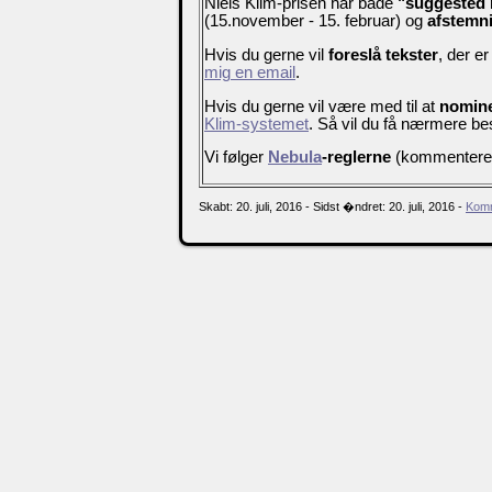
Niels Klim-prisen har både
"suggested 
(15.november - 15. februar) og
afstemn
Hvis du gerne vil
foreslå tekster
, der er
mig en email
.
Hvis du gerne vil være med til at
nomine
Klim-systemet
. Så vil du få nærmere b
Vi følger
Nebula
-reglerne
(kommenteret o
Skabt: 20. juli, 2016 - Sidst �ndret: 20. juli, 2016 -
Komm