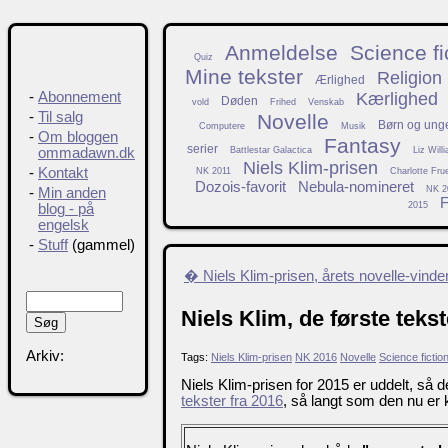
Anmeldelse
Science fi
Quiz
Mine tekster
Religion
Ærlighed
Kærlighed
-
Abonnement
Døden
vold
Frihed
Venskab
-
Til salg
Novelle
Børn og ung
Computere
Musik
-
Om bloggen
Fantasy
serier
Battlestar Galactica
Liz Will
ommadawn.dk
Niels Klim-prisen
-
Kontakt
NK 2011
Charlotte Fru
Dozois-favorit
Nebula-nomineret
NK 2
-
Min anden
F
2015
blog - på
engelsk
-
Stuff
(gammel)
� Niels Klim-prisen, årets novelle-vinde
Niels Klim, de første tekst
Arkiv:
Tags:
Niels Klim-prisen
NK 2016
Novelle
Science fictio
Niels Klim-prisen for 2015 er uddelt, så d
tekster fra 2016
, så langt som den nu er ko