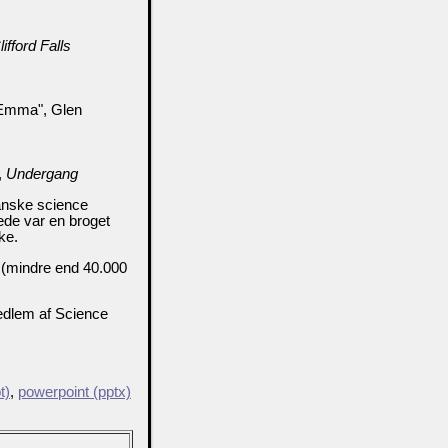
ifford Falls
 Emma", Glen
,
Undergang
danske science
rede var en broget
ke.
r (mindre end 40.000
medlem af Science
t)
,
powerpoint (pptx)