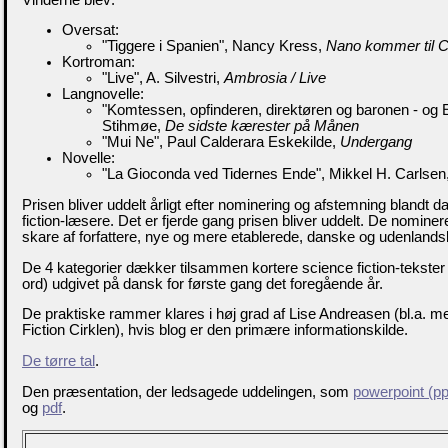
Oversat:
"Tiggere i Spanien", Nancy Kress,
Nano kommer til Cl
Kortroman:
"Live", A. Silvestri,
Ambrosia / Live
Langnovelle:
"Komtessen, opfinderen, direktøren og baronen - og
Stihmøe,
De sidste kærester på Månen
"Mui Ne", Paul Calderara Eskekilde,
Undergang
Novelle:
"La Gioconda ved Tidernes Ende", Mikkel H. Carlsen
Prisen bliver uddelt årligt efter nominering og afstemning blandt 
fiction-læsere. Det er fjerde gang prisen bliver uddelt. De nomine
skare af forfattere, nye og mere etablerede, danske og udenlands
De 4 kategorier dækker tilsammen kortere science fiction-tekste
ord) udgivet på dansk for første gang det foregående år.
De praktiske rammer klares i høj grad af Lise Andreasen (bl.a. 
Fiction Cirklen), hvis blog er den primære informationskilde.
De tørre tal
.
Den præsentation, der ledsagede uddelingen, som
powerpoint (pp
og
pdf
.