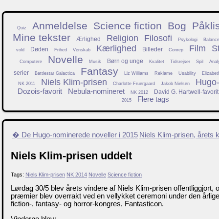
Anmeldelse
Science fiction
Bog
Påkli
Quiz
Mine tekster
Religion
Filosofi
Ærlighed
Psykologi
Balanc
Kærlighed
Film
S
Døden
Billeder
vold
Frihed
Venskab
Conrep
Novelle
Børn og unge
Computere
Musik
Kvalitet
Tidsrejser
Spil
Anal
Fantasy
serier
Battlestar Galactica
Liz Williams
Reklame
Usability
Elizabet
Niels Klim-prisen
Hugo-f
NK 2011
Charlotte Fruergaard
Jakob Nielsen
Dozois-favorit
Nebula-nomineret
David G. Hartwell-favorit
NK 2012
Flere tags
2015
� De Hugo-nominerede noveller i 2015
Niels Klim-prisen, årets
Niels Klim-prisen uddelt
Tags:
Niels Klim-prisen
NK 2014
Novelle
Science fiction
Lørdag 30/5 blev årets vindere af Niels Klim-prisen offentliggjort, 
præmier blev overrakt ved en vellykket ceremoni under den årlig
fiction-, fantasy- og horror-kongres, Fantasticon.
Vinderne blev: