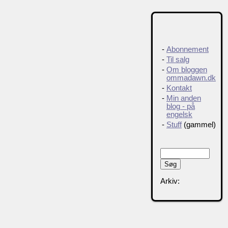
-
Abonnement
-
Til salg
-
Om bloggen
ommadawn.dk
-
Kontakt
-
Min anden
blog - på
engelsk
-
Stuff
(gammel)
Arkiv: