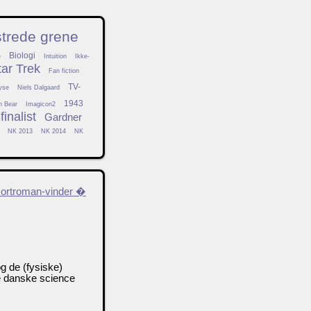
strede grene
Biologi
e
Intuition
Ikke-
tar Trek
Fan fiction
TV-
yse
Niels Dalgaard
1943
h Bear
Imagicon2
inalist
Gardner
NK 2013
NK 2014
NK
 kortroman-vinder �
og de (fysiske)
e danske science