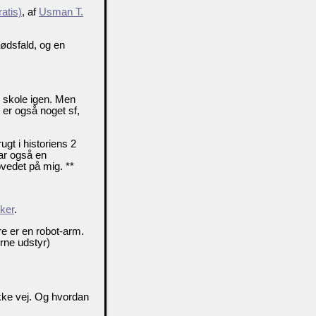
atis)
, af
Usman T.
dødsfald, og en
 i skole igen. Men
r er også noget sf,
gt i historiens 2
har også en
ovedet på mig. **
ker
.
e er en robot-arm.
rne udstyr)
kke vej. Og hvordan