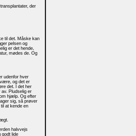
ransplantater, der
e til det. Måske kan
gger pelsen og
elig er det hende,
natur, mødes de. Og
er udenfor hver
være, og det er
re det. I det her
r av. Pludselig er
om hjælp. Og efter
tager sig, så prøver
til at kende en
ægt.
verden halvvejs
 godt lide