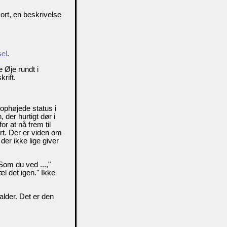
ort, en beskrivelse
el
.
 Øje rundt i
rift.
ophøjede status i
 der hurtigt dør i
r at nå frem til
rt. Der er viden om
er ikke lige giver
om du ved ...,"
æl det igen." Ikke
lder. Det er den