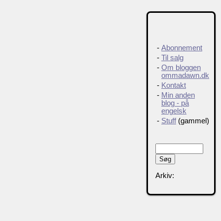
-
Abonnement
-
Til salg
-
Om bloggen
ommadawn.dk
-
Kontakt
-
Min anden
blog - på
engelsk
-
Stuff
(gammel)
Arkiv: