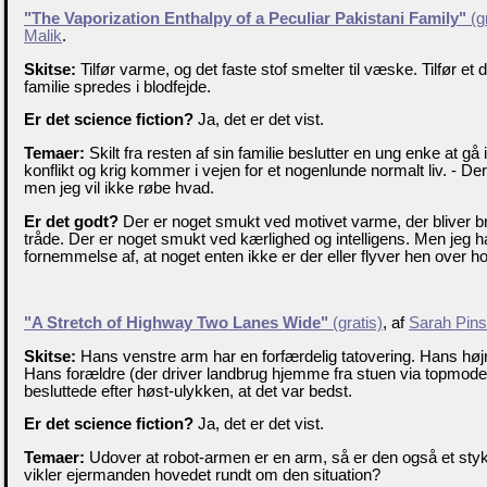
"The Vaporization Enthalpy of a Peculiar Pakistani Family"
(gr
Malik
.
Skitse:
Tilfør varme, og det faste stof smelter til væske. Tilfør et 
familie spredes i blodfejde.
Er det science fiction?
Ja, det er det vist.
Temaer:
Skilt fra resten af sin familie beslutter en ung enke at gå
konflikt og krig kommer i vejen for et nogenlunde normalt liv. - De
men jeg vil ikke røbe hvad.
Er det godt?
Der er noget smukt ved motivet varme, der bliver bru
tråde. Der er noget smukt ved kærlighed og intelligens. Men jeg 
fornemmelse af, at noget enten ikke er der eller flyver hen over h
"A Stretch of Highway Two Lanes Wide"
(gratis)
, af
Sarah Pins
Skitse:
Hans venstre arm har en forfærdelig tatovering. Hans højr
Hans forældre (der driver landbrug hjemme fra stuen via topmode
besluttede efter høst-ulykken, at det var bedst.
Er det science fiction?
Ja, det er det vist.
Temaer:
Udover at robot-armen er en arm, så er den også et sty
vikler ejermanden hovedet rundt om den situation?