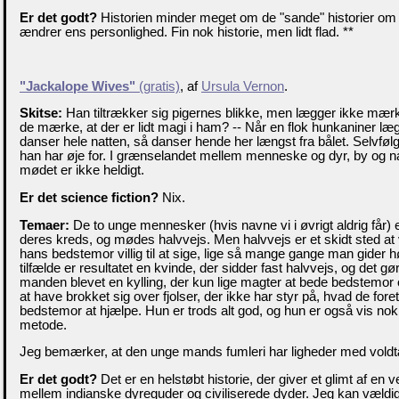
Er det godt?
Historien minder meget om de "sande" historier om t
ændrer ens personlighed. Fin nok historie, men lidt flad. **
"Jackalope Wives"
(gratis)
, af
Ursula Vernon
.
Skitse:
Han tiltrækker sig pigernes blikke, men lægger ikke mærk
de mærke, at der er lidt magi i ham? -- Når en flok hunkaniner læ
danser hele natten, så danser hende her længst fra bålet. Selvfølg
han har øje for. I grænselandet mellem menneske og dyr, by og 
mødet er ikke heldigt.
Er det science fiction?
Nix.
Temaer:
De to unge mennesker (hvis navne vi i øvrigt aldrig får) 
deres kreds, og mødes halvvejs. Men halvvejs er et skidt sted at 
hans bedstemor villig til at sige, lige så mange gange man gider hø
tilfælde er resultatet en kvinde, der sidder fast halvvejs, og det gø
manden blevet en kylling, der kun lige magter at bede bedstemor 
at have brokket sig over fjolser, der ikke har styr på, hvad de fore
bedstemor at hjælpe. Hun er trods alt god, og hun er også vis nok 
metode.
Jeg bemærker, at den unge mands fumleri har ligheder med voldt
Er det godt?
Det er en helstøbt historie, der giver et glimt af en 
mellem indianske dyreguder og civiliserede dyder. Jeg kan vældig