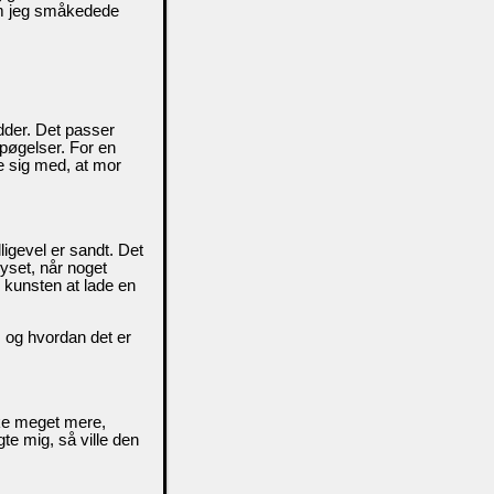
som jeg småkedede
dder. Det passer
spøgelser. For en
de sig med, at mor
ligevel er sandt. Det
yset, når noget
 kunsten at lade en
 og hvordan det er
ikke meget mere,
te mig, så ville den