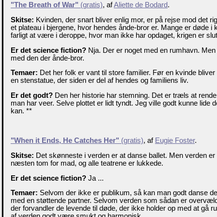
"The Breath of War"
(gratis)
, af
Aliette de Bodard
.
Skitse:
Kvinden, der snart bliver enlig mor, er på rejse mod det rig
et plateau i bjergene, hvor hendes ånde-bror er. Mange er døde i k
farligt at være i deroppe, hvor man ikke har opdaget, krigen er slut
Er det science fiction?
Nja. Der er noget med en rumhavn. Men 
med den der ånde-bror.
Temaer:
Det her folk er vant til store familier. Før en kvinde bliv
en stenstatue, der siden er del af hendes og familiens liv.
Er det godt?
Den her historie har stemning. Det er træls at rende 
man har veer. Selve plottet er lidt tyndt. Jeg ville godt kunne lide 
kan. **
"When it Ends, He Catches Her"
(gratis)
, af
Eugie Foster
.
Skitse:
Det skønneste i verden er at danse ballet. Men verden er 
næsten tom for mad, og alle teatrene er lukkede.
Er det science fiction?
Ja ...
Temaer:
Selvom der ikke er publikum, så kan man godt danse den
med en støttende partner. Selvom verden som sådan er overvæ
der forvandler de levende til døde, der ikke holder op med at gå ru
af verden godt være smukt og harmonisk.