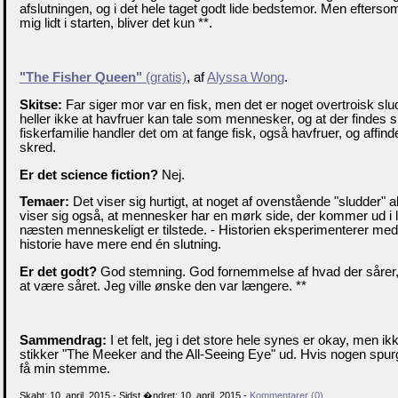
afslutningen, og i det hele taget godt lide bedstemor. Men efter
mig lidt i starten, bliver det kun **.
"The Fisher Queen"
(gratis)
, af
Alyssa Wong
.
Skitse:
Far siger mor var en fisk, men det er noget overtroisk slu
heller ikke at havfruer kan tale som mennesker, og at der findes 
fiskerfamilie handler det om at fange fisk, også havfruer, og affin
skred.
Er det science fiction?
Nej.
Temaer:
Det viser sig hurtigt, at noget af ovenstående "sludder" al
viser sig også, at mennesker har en mørk side, der kommer ud i l
næsten menneskeligt er tilstede. - Historien eksperimenterer med
historie have mere end én slutning.
Er det godt?
God stemning. God fornemmelse af hvad der sårer,
at være såret. Jeg ville ønske den var længere. **
Sammendrag:
I et felt, jeg i det store hele synes er okay, men 
stikker "The Meeker and the All-Seeing Eye" ud. Hvis nogen spurg
få min stemme.
Skabt: 10. april, 2015 - Sidst �ndret: 10. april, 2015 -
Kommentarer (0)