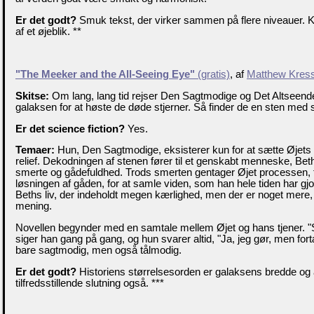
Er det godt?
Smuk tekst, der virker sammen på flere niveauer. K
af et øjeblik. **
"The Meeker and the All-Seeing Eye"
(gratis)
, af
Matthew Kress
Skitse:
Om lang, lang tid rejser Den Sagtmodige og Det Altseende
galaksen for at høste de døde stjerner. Så finder de en sten med sk
Er det science fiction?
Yes.
Temaer:
Hun, Den Sagtmodige, eksisterer kun for at sætte Øjets 
relief. Dekodningen af stenen fører til et genskabt menneske, Beth,
smerte og gådefuldhed. Trods smerten gentager Øjet processen, fo
løsningen af gåden, for at samle viden, som han hele tiden har gjo
Beths liv, der indeholdt megen kærlighed, men der er noget mere, d
mening.
Novellen begynder med en samtale mellem Øjet og hans tjener. "S
siger han gang på gang, og hun svarer altid, "Ja, jeg gør, men fort
bare sagtmodig, men også tålmodig.
Er det godt?
Historiens størrelsesorden er galaksens bredde og a
tilfredsstillende slutning også. ***