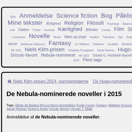
Anmeldelse
Science fiction
Bog
Påkli
Quiz
Mine tekster
Religion
Filosofi
Ærlighed
Psykologi
Balanc
Kærlighed
Film
S
Døden
Billeder
vold
Frihed
Venskab
Conrep
Novelle
Børn og unge
Computere
Musik
Kvalitet
Tidsrejser
Spil
Anal
Fantasy
serier
Battlestar Galactica
Liz Williams
Reklame
Usability
Elizabet
Niels Klim-prisen
Hugo-f
NK 2011
Charlotte Fruergaard
Jakob Nielsen
Dozois-favorit
Nebula-nomineret
David G. Hartwell-favorit
NK 2012
Flere tags
2015
� Niels Klim-prisen 2014, nomineringerne
De Hugo-nominerede
De Nebula-nominerede noveller i 2015
Tags:
Aliette de Bodard
Alyssa Wong
Anmeldelse
Eugie Foster
Fantasy
Matthew Kresse
Sarah Pinsker
Science fiction
Ursula Vernon
Usman T. Malik
Anmeldelse af
de Nebula-nominerede noveller
.