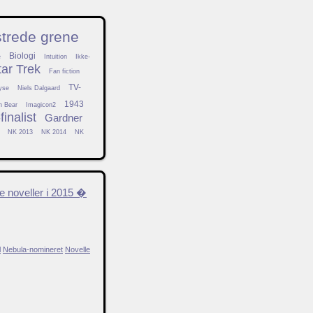
strede grene
Biologi
e
Intuition
Ikke-
tar Trek
Fan fiction
TV-
yse
Niels Dalgaard
1943
h Bear
Imagicon2
inalist
Gardner
NK 2013
NK 2014
NK
 noveller i 2015 �
l
Nebula-nomineret
Novelle