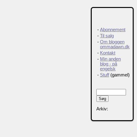
-
Abonnement
-
Til salg
-
Om bloggen
ommadawn.dk
-
Kontakt
-
Min anden
blog - på
engelsk
-
Stuff
(gammel)
Arkiv: