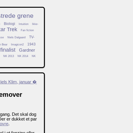
strede grene
Biologi
e
Intuition
Ikke-
tar Trek
Fan fiction
TV-
yse
Niels Dalgaard
1943
h Bear
Imagicon2
inalist
Gardner
NK 2013
NK 2014
NK
iels Klim, januar �
fremover
 gang. Det skal dog
Der er dukket et par
ovre
.
i et fanzine eller