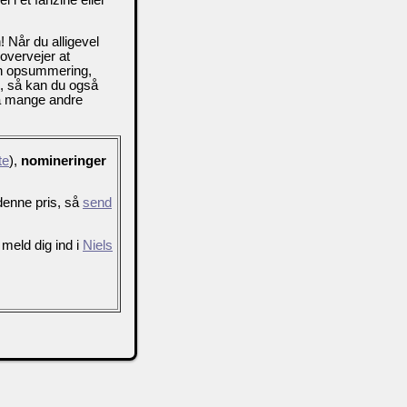
 Når du alligevel
overvejer at
en opsummering,
s, så kan du også
så mange andre
te
),
nomineringer
l denne pris, så
send
 meld dig ind i
Niels