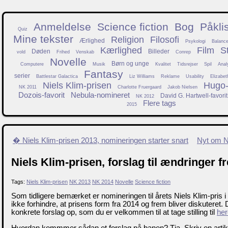
Anmeldelse
Science fiction
Bog
Påkli
Quiz
Mine tekster
Religion
Filosofi
Ærlighed
Psykologi
Balanc
Kærlighed
Film
S
Døden
Billeder
vold
Frihed
Venskab
Conrep
Novelle
Børn og unge
Computere
Musik
Kvalitet
Tidsrejser
Spil
Anal
Fantasy
serier
Battlestar Galactica
Liz Williams
Reklame
Usability
Elizabet
Niels Klim-prisen
Hugo-f
NK 2011
Charlotte Fruergaard
Jakob Nielsen
Dozois-favorit
Nebula-nomineret
David G. Hartwell-favorit
NK 2012
Flere tags
2015
� Niels Klim-prisen 2013, nomineringen starter snart
Nyt om N
Niels Klim-prisen, forslag til ændringer 
Tags:
Niels Klim-prisen
NK 2013
NK 2014
Novelle
Science fiction
Som tidligere bemærket er nomineringen til årets Niels Klim-pris i
ikke forhindre, at prisens form fra 2014 og frem bliver diskuteret. 
konkrete forslag op, som du er velkommen til at tage stilling til
her
Hvordan kommmer sådan et forslag på banen? Tja. Skriv en artikel 