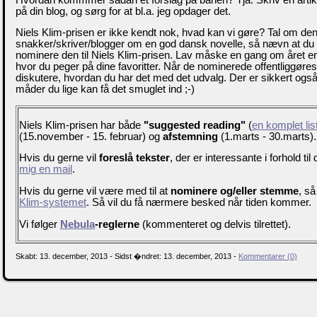
på din blog, og sørg for at bl.a. jeg opdager det.
Niels Klim-prisen er ikke kendt nok, hvad kan vi gøre? Tal om den!
snakker/skriver/blogger om en god dansk novelle, så nævn at du 
nominere den til Niels Klim-prisen. Lav måske en gang om året 
hvor du peger på dine favoritter. Når de nominerede offentliggøre
diskutere, hvordan du har det med det udvalg. Der er sikkert og
måder du lige kan få det smuglet ind ;-)
Niels Klim-prisen har både
"suggested reading"
(
en komplet lis
(15.november - 15. februar) og
afstemning
(1.marts - 30.marts).
Hvis du gerne vil
foreslå tekster
, der er interessante i forhold ti
mig en mail
.
Hvis du gerne vil være med til at
nominere og/eller stemme
, så
Klim-systemet
. Så vil du få nærmere besked når tiden kommer.
Vi følger
Nebula
-reglerne
(kommenteret og delvis tilrettet).
Skabt: 13. december, 2013 - Sidst �ndret: 13. december, 2013 -
Kommentarer (0)