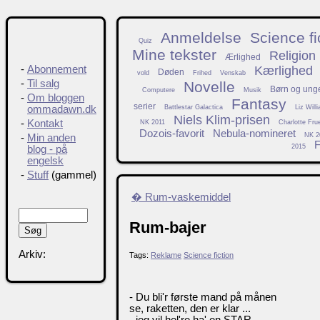
Anmeldelse
Science fi
Quiz
Mine tekster
Religion
Ærlighed
Kærlighed
-
Abonnement
Døden
vold
Frihed
Venskab
-
Til salg
Novelle
Børn og ung
Computere
Musik
-
Om bloggen
Fantasy
serier
Battlestar Galactica
Liz Will
ommadawn.dk
Niels Klim-prisen
-
Kontakt
NK 2011
Charlotte Fru
Dozois-favorit
Nebula-nomineret
NK 2
-
Min anden
F
2015
blog - på
engelsk
-
Stuff
(gammel)
� Rum-vaskemiddel
Rum-bajer
Arkiv:
Tags:
Reklame
Science fiction
- Du bli'r første mand på månen
se, raketten, den er klar ...
- jeg vil hel're ha' en STAR