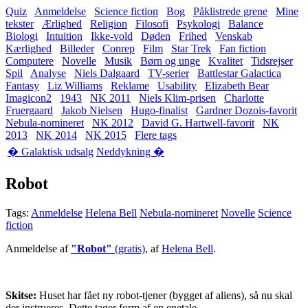
Quiz
Anmeldelse
Science fiction
Bog
Påklistrede grene
Mine
tekster
Ærlighed
Religion
Filosofi
Psykologi
Balance
Biologi
Intuition
Ikke-vold
Døden
Frihed
Venskab
Kærlighed
Billeder
Conrep
Film
Star Trek
Fan fiction
Computere
Novelle
Musik
Børn og unge
Kvalitet
Tidsrejser
Spil
Analyse
Niels Dalgaard
TV-serier
Battlestar Galactica
Fantasy
Liz Williams
Reklame
Usability
Elizabeth Bear
Imagicon2
1943
NK 2011
Niels Klim-prisen
Charlotte
Fruergaard
Jakob Nielsen
Hugo-finalist
Gardner Dozois-favorit
Nebula-nomineret
NK 2012
David G. Hartwell-favorit
NK
2013
NK 2014
NK 2015
Flere tags
� Galaktisk udsalg
Neddykning �
Robot
Tags:
Anmeldelse
Helena Bell
Nebula-nomineret
Novelle
Science
fiction
Anmeldelse af
"Robot"
(gratis)
, af
Helena Bell
.
Skitse:
Huset har fået ny robot-tjener (bygget af aliens), så nu skal
der instrueres. Dette tager form af en enetale.