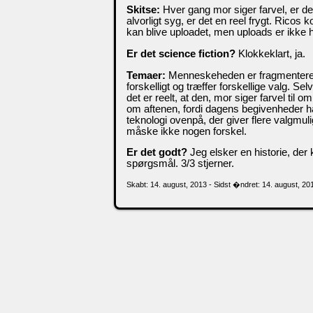
Skitse:
Hver gang mor siger farvel, er de
alvorligt syg, er det en reel frygt. Ricos
kan blive uploadet, men uploads er ikke he
Er det science fiction?
Klokkeklart, ja.
Temaer:
Menneskeheden er fragmenteret,
forskelligt og træffer forskellige valg. S
det er reelt, at den, mor siger farvel ti
om aftenen, fordi dagens begivenheder havd
teknologi ovenpå, der giver flere valgmul
måske ikke nogen forskel.
Er det godt?
Jeg elsker en historie, der 
spørgsmål. 3/3 stjerner.
Skabt: 14. august, 2013 - Sidst �ndret: 14. august, 20