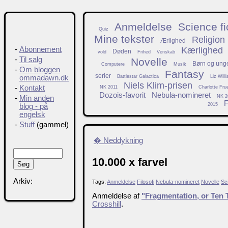
Anmeldelse
Science fi
Quiz
Mine tekster
Religion
Ærlighed
Kærlighed
-
Abonnement
Døden
vold
Frihed
Venskab
-
Til salg
Novelle
Børn og ung
Computere
Musik
-
Om bloggen
Fantasy
serier
Battlestar Galactica
Liz Will
ommadawn.dk
Niels Klim-prisen
-
Kontakt
NK 2011
Charlotte Fru
Dozois-favorit
Nebula-nomineret
NK 2
-
Min anden
F
2015
blog - på
engelsk
-
Stuff
(gammel)
� Neddykning
10.000 x farvel
Arkiv:
Tags:
Anmeldelse
Filosofi
Nebula-nomineret
Novelle
Sci
Anmeldelse af
"Fragmentation, or Te
Crosshill
.