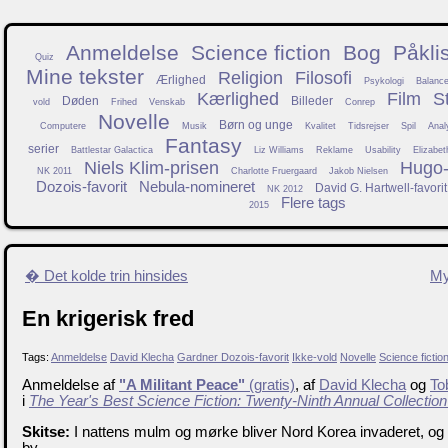
Anmeldelse
Science fiction
Bog
Påkli
Quiz
Mine tekster
Religion
Filosofi
Ærlighed
Psykologi
Balanc
Kærlighed
Film
S
Døden
Billeder
vold
Frihed
Venskab
Conrep
Novelle
Børn og unge
Computere
Musik
Kvalitet
Tidsrejser
Spil
Anal
Fantasy
serier
Battlestar Galactica
Liz Williams
Reklame
Usability
Elizabet
Niels Klim-prisen
Hugo-f
NK 2011
Charlotte Fruergaard
Jakob Nielsen
Dozois-favorit
Nebula-nomineret
David G. Hartwell-favorit
NK 2012
Flere tags
2015
� Det kolde trin hinsides
My
En krigerisk fred
Tags:
Anmeldelse
David Klecha
Gardner Dozois-favorit
Ikke-vold
Novelle
Science fictio
Anmeldelse af
"A Militant Peace"
(gratis)
, af
David Klecha
og
To
i
The Year's Best Science Fiction: Twenty-Ninth Annual Collection
Skitse:
I nattens mulm og mørke bliver Nord Korea invaderet, og
by.