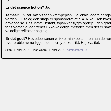
Er det science fiction?
Ja.
Temaer:
FN har iværksat en kæmpeplan. De lokale ledere er også
verden. Huse og den slags er sponsoreret af bl.a. Nike. Den nyest
anvendelse. Resultatet: instant, topsikker flygtningelejr. I den grad
for soldater, er de trænet i ikke-voldelige metoder, men det er sv
voldelige reflekser bag sig.
Er det godt?
Hovedpersonen er ikke min kop te, men hun demonst
hvor problemerne ligger i den her type konflikt. Høj kvalitet.
Skabt: 1. april, 2013 - Sidst �ndret: 1. april, 2013 -
Kommentarer (0)