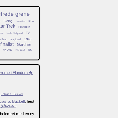
strede grene
Biologi
e
Intuition
Ikke-
tar Trek
Fan fiction
TV-
yse
Niels Dalgaard
1943
h Bear
Imagicon2
inalist
Gardner
NK 2013
NK 2014
NK
rerne i Flandern �
n
Tobias S. Buckell
bias S. Buckell
, læst
 (Dozois)
.
 belemret med en ny