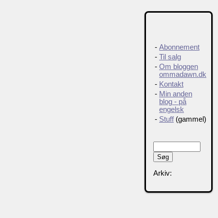
-
Abonnement
-
Til salg
-
Om bloggen
ommadawn.dk
-
Kontakt
-
Min anden
blog - på
engelsk
-
Stuff
(gammel)
Arkiv: