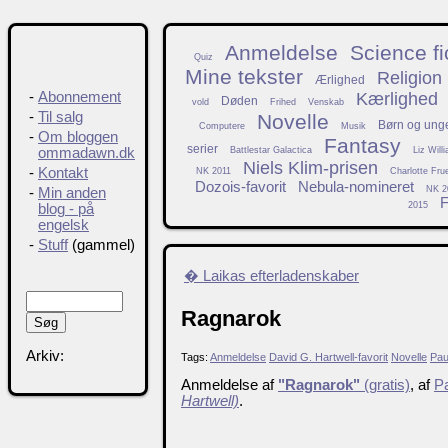
Anmeldelse
Science fi
Quiz
Mine tekster
Religion
Ærlighed
Kærlighed
-
Abonnement
Døden
vold
Frihed
Venskab
-
Til salg
Novelle
Børn og ung
Computere
Musik
-
Om bloggen
Fantasy
serier
Battlestar Galactica
Liz Will
ommadawn.dk
Niels Klim-prisen
-
Kontakt
NK 2011
Charlotte Fru
Dozois-favorit
Nebula-nomineret
NK 2
-
Min anden
F
2015
blog - på
engelsk
-
Stuff
(gammel)
� Laikas efterladenskaber
Ragnarok
Arkiv:
Tags:
Anmeldelse
David G. Hartwell-favorit
Novelle
Pau
Anmeldelse af
"Ragnarok"
(gratis)
, af
P
Hartwell)
.