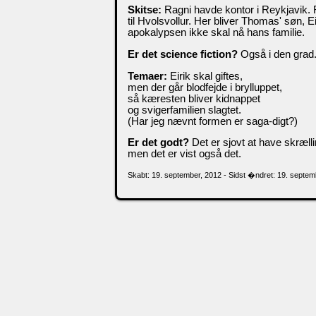
Skitse:
Ragni havde kontor i Reykjavik.
til Hvolsvollur. Her bliver Thomas' søn, E
apokalypsen ikke skal nå hans familie.
Er det science fiction?
Også i den grad
Temaer:
Eirik skal giftes,
men der går blodfejde i brylluppet,
så kæresten bliver kidnappet
og svigerfamilien slagtet.
(Har jeg nævnt formen er saga-digt?)
Er det godt?
Det er sjovt at have skræl
men det er vist også det.
Skabt: 19. september, 2012 - Sidst �ndret: 19. septem