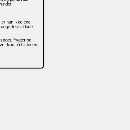
vundet.
 er hun ikke ene.
 unge ikke at lade
søger, frygter og
iver kød på historien.