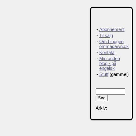
-
Abonnement
-
Til salg
-
Om bloggen
ommadawn.dk
-
Kontakt
-
Min anden
blog - på
engelsk
-
Stuff
(gammel)
Arkiv: