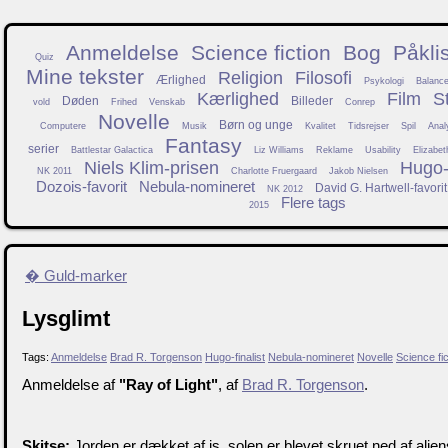
Anmeldelse
Science fiction
Bog
Påkli
Quiz
Mine tekster
Religion
Filosofi
Ærlighed
Psykologi
Balanc
Kærlighed
Film
S
Døden
Billeder
vold
Frihed
Venskab
Conrep
Novelle
Børn og unge
Computere
Musik
Kvalitet
Tidsrejser
Spil
Anal
Fantasy
serier
Battlestar Galactica
Liz Williams
Reklame
Usability
Elizabet
Niels Klim-prisen
Hugo-f
NK 2011
Charlotte Fruergaard
Jakob Nielsen
Dozois-favorit
Nebula-nomineret
David G. Hartwell-favorit
NK 2012
Flere tags
2015
� Guld-marker
Lysglimt
Tags:
Anmeldelse
Brad R. Torgenson
Hugo-finalist
Nebula-nomineret
Novelle
Science fic
Anmeldelse af
"Ray of Light"
, af
Brad R. Torgenson
.
Skitse:
Jorden er dækket af is, solen er blevet skruet ned af alie