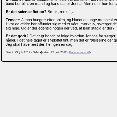
bund bor bl.a. en mand og hans datter Jenna. Men nu er hun fors
Er det science fiction?
Smuk, ren sf, ja.
Temaer:
Jenna hungrer efter solen, og blandt de unge mennesker
Hvor de ældre har affundet sig med et vådt, mørkt liv, sværger de
sig nøje. Og er der egentlig nogen der ved, at isen stadig er der?
Er det godt?
Det er gribende at følge hvordan Jennas far sørger, 
håber. I det hele taget er sf-plottet fint, men det er følelserne der g
Jeg skal have læst den her igen en dag.
Skabt: 23. juli, 2012 - Sidst �ndret: 23. juli, 2012 -
Kommentarer (0)