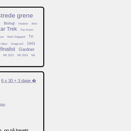
strede grene
Biologi
e
Intuition
Ikke-
tar Trek
Fan fiction
TV-
yse
Niels Dalgaard
1943
h Bear
Imagicon2
inalist
Gardner
NK 2013
NK 2014
NK
6 x 30 + 3 dage �
tion
ns, og på havets