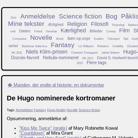
Anmeldelse
Science fiction
Bog
Påkli
Quiz
Mine tekster
Religion
Filosofi
Ærlighed
Psykologi
Balanc
Kærlighed
Film
S
Døden
Billeder
vold
Frihed
Venskab
Conrep
Novelle
Børn og unge
Computere
Musik
Kvalitet
Tidsrejser
Spil
Anal
Fantasy
serier
Battlestar Galactica
Liz Williams
Reklame
Usability
Elizabet
Niels Klim-prisen
Hugo-f
NK 2011
Charlotte Fruergaard
Jakob Nielsen
Dozois-favorit
Nebula-nomineret
David G. Hartwell-favorit
NK 2012
Flere tags
2015
� Manden, der endte al historie: en dokumentar
De Hugo nominerede kortromaner
Tags:
Anmeldelse
Fantasy
Hugo-finalist
Novelle
Science fiction
Opsummering, anmeldelse af:
"Kiss Me Twice" (gratis)
af Mary Robinette Kowal
"Countdown"
af Mira Grant
"Silently and Very Fast" (gratis)
af Catherynne M. Valente