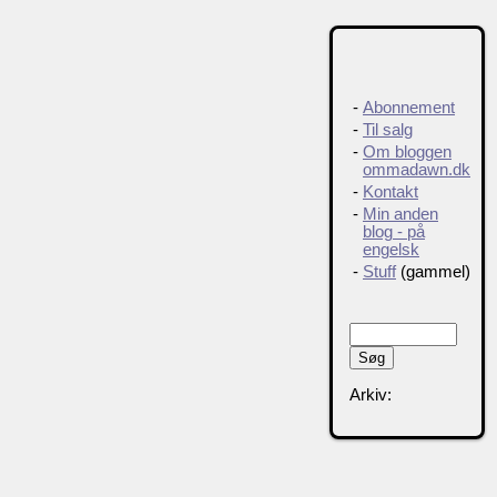
-
Abonnement
-
Til salg
-
Om bloggen
ommadawn.dk
-
Kontakt
-
Min anden
blog - på
engelsk
-
Stuff
(gammel)
Arkiv: