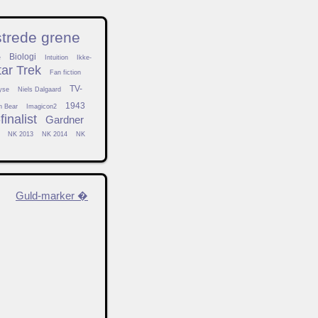
strede grene
Biologi
e
Intuition
Ikke-
tar Trek
Fan fiction
TV-
yse
Niels Dalgaard
1943
h Bear
Imagicon2
inalist
Gardner
NK 2013
NK 2014
NK
Guld-marker �