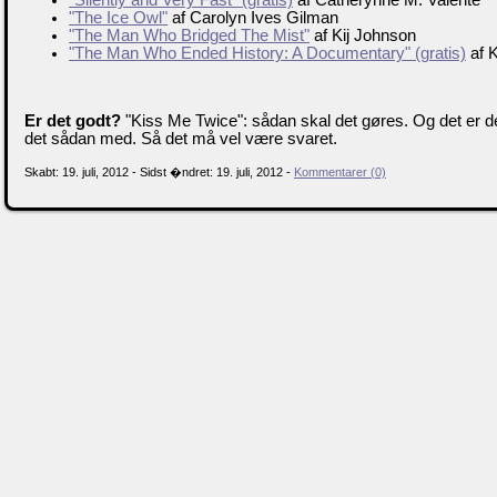
"The Ice Owl"
af Carolyn Ives Gilman
"The Man Who Bridged The Mist"
af Kij Johnson
"The Man Who Ended History: A Documentary" (gratis)
af K
Er det godt?
"Kiss Me Twice": sådan skal det gøres. Og det er de
det sådan med. Så det må vel være svaret.
Skabt: 19. juli, 2012 - Sidst �ndret: 19. juli, 2012 -
Kommentarer (0)