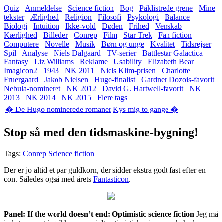
Quiz
Anmeldelse
Science fiction
Bog
Påklistrede grene
Mine
tekster
Ærlighed
Religion
Filosofi
Psykologi
Balance
Biologi
Intuition
Ikke-vold
Døden
Frihed
Venskab
Kærlighed
Billeder
Conrep
Film
Star Trek
Fan fiction
Computere
Novelle
Musik
Børn og unge
Kvalitet
Tidsrejser
Spil
Analyse
Niels Dalgaard
TV-serier
Battlestar Galactica
Fantasy
Liz Williams
Reklame
Usability
Elizabeth Bear
Imagicon2
1943
NK 2011
Niels Klim-prisen
Charlotte
Fruergaard
Jakob Nielsen
Hugo-finalist
Gardner Dozois-favorit
Nebula-nomineret
NK 2012
David G. Hartwell-favorit
NK
2013
NK 2014
NK 2015
Flere tags
� De Hugo nominerede romaner
Kys mig to gange �
Stop så med den tidsmaskine-bygning!
Tags:
Conrep
Science fiction
Der er jo altid et par guldkorn, der sidder ekstra godt fast efter en
con. Således også med årets
Fantasticon
.
Panel: If the world doesn’t end: Optimistic science fiction
Jeg må