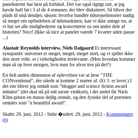
panelisterne har læst på forhånd. Det var også rigtigt rart, at jeg
havde haft fat i 3 af de 4 romaner, der blev diskuteret. Så bliver der
plads til små detaljer, såsom: hvorfor handler tidsrejsehistorier stadig
så meget om opfindelsen af tidsmaskinen, kan vi ikke antage nu, at
vi har set alle mulighederne og koncentrere os om andre dele af
historien? Nice! (Ikke så nice at panelet varede 7 kvarter uden pause
...)
Alastair Reynolds interview, Niels Dalgaard
Et interessant
synspunkt: universet er meget, meget, meget stort, og vi spiller ikke
den store rolle, er i virkeligheden irrelevante. (Men hvordan kommer
man så op hver morgen, hvis man for alvor tror på det?)
En helt anden dimension af oplevelsen var at læse "THE
CONventional", der nåede at komme 2 numre af. (Et 3. er lovet.) I
det ene bliver jeg omtalt som "blogger and science fiction award
initiator" (det skal stå på mit næste visitkort), i det andet får Niels
Klim-prisen en masse dejlig omtale, og den fysiske del af præmien
omtales som "a beautiful award".
Skabt: 29. juni, 2012 - Sidst �ndret: 29. juni, 2012 -
Kommentarer
(0)