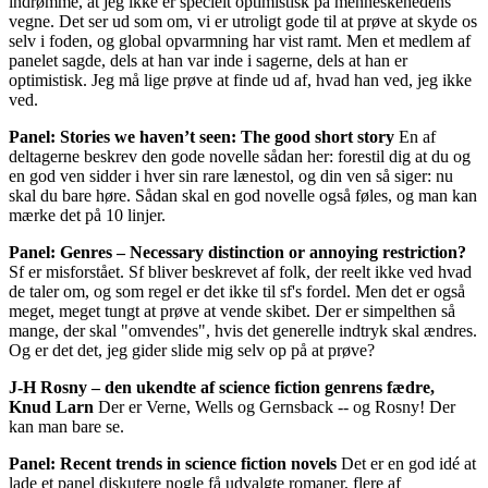
indrømme, at jeg ikke er specielt optimistisk på menneskehedens
vegne. Det ser ud som om, vi er utroligt gode til at prøve at skyde os
selv i foden, og global opvarmning har vist ramt. Men et medlem af
panelet sagde, dels at han var inde i sagerne, dels at han er
optimistisk. Jeg må lige prøve at finde ud af, hvad han ved, jeg ikke
ved.
Panel: Stories we haven’t seen: The good short story
En af
deltagerne beskrev den gode novelle sådan her: forestil dig at du og
en god ven sidder i hver sin rare lænestol, og din ven så siger: nu
skal du bare høre. Sådan skal en god novelle også føles, og man kan
mærke det på 10 linjer.
Panel: Genres – Necessary distinction or annoying restriction?
Sf er misforstået. Sf bliver beskrevet af folk, der reelt ikke ved hvad
de taler om, og som regel er det ikke til sf's fordel. Men det er også
meget, meget tungt at prøve at vende skibet. Der er simpelthen så
mange, der skal "omvendes", hvis det generelle indtryk skal ændres.
Og er det det, jeg gider slide mig selv op på at prøve?
J-H Rosny – den ukendte af science fiction genrens fædre,
Knud Larn
Der er Verne, Wells og Gernsback -- og Rosny! Der
kan man bare se.
Panel: Recent trends in science fiction novels
Det er en god idé at
lade et panel diskutere nogle få udvalgte romaner, flere af