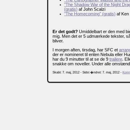
"The Shadow War of the Night Dra
(gratis)
af John Scalzi
"The Homecoming" (gratis)
af Ken 
Er det godt?
Umiddelbart er den med bier
mig. Men det er 5 udmærkede tekster, så 
bliver.
I morgen aften, tirsdag, har SFC et
arran
der er nomineret til enten Nebula eller 
har du 9 minutter til at se de 9
trailere
. El
snakke om noveller. Under alle omstæn
Skabt: 7. maj, 2012 - Sidst �ndret: 7. maj, 2012 -
Komm