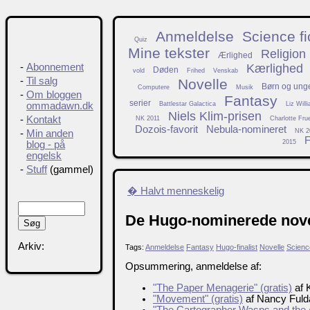
Anmeldelse
Science fi
Quiz
Mine tekster
Religion
Ærlighed
Kærlighed
-
Abonnement
Døden
vold
Frihed
Venskab
-
Til salg
Novelle
Børn og ung
Computere
Musik
-
Om bloggen
Fantasy
serier
Battlestar Galactica
Liz Will
ommadawn.dk
Niels Klim-prisen
-
Kontakt
NK 2011
Charlotte Fru
Dozois-favorit
Nebula-nomineret
NK 2
-
Min anden
F
2015
blog - på
engelsk
-
Stuff
(gammel)
� Halvt menneskelig
De Hugo-nominerede nove
Arkiv:
Tags:
Anmeldelse
Fantasy
Hugo-finalist
Novelle
Science
Opsummering, anmeldelse af:
"The Paper Menagerie" (gratis)
af 
"Movement" (gratis)
af Nancy Fuld
"The Cartographer Wasps and the A