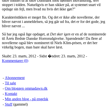
sikre middel til at sikre Danmark mod uønsket indvandring, selv
stoppet i tolden. Naturligvis er han sikker på, at systemet snart vil
opdage sin fejl, men hvad nu hvis det ikke gør?"
Karakteristikken er meget fin. Og det er ikke alle novellerne, der
bliver nævnt i anmeldelsen, så jeg går ud fra, det er for det gode, jeg
bliver nævnt ...
Så har jeg også lige opdaget, at
Det sker igen
er en af de nominerede
til Årets Bedste Danske Horrorudgivelse. Spændende! Da flere af
novellerne også blev nomineret til Niels Klim-prisen, er det her
virkelig bogen, man bare skal have læst.
Skabt: 23. marts, 2012 - Sidst �ndret: 23. marts, 2012 -
Kommentarer (0)
-
Abonnement
-
Til salg
-
Om bloggen ommadawn.dk
-
Kontakt
-
Min anden blog - på engelsk
-
Stuff
(gammel)