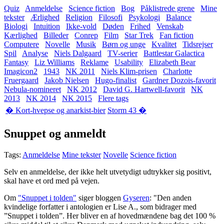
Quiz
Anmeldelse
Science fiction
Bog
Påklistrede grene
Mine
tekster
Ærlighed
Religion
Filosofi
Psykologi
Balance
Biologi
Intuition
Ikke-vold
Døden
Frihed
Venskab
Kærlighed
Billeder
Conrep
Film
Star Trek
Fan fiction
Computere
Novelle
Musik
Børn og unge
Kvalitet
Tidsrejser
Spil
Analyse
Niels Dalgaard
TV-serier
Battlestar Galactica
Fantasy
Liz Williams
Reklame
Usability
Elizabeth Bear
Imagicon2
1943
NK 2011
Niels Klim-prisen
Charlotte
Fruergaard
Jakob Nielsen
Hugo-finalist
Gardner Dozois-favorit
Nebula-nomineret
NK 2012
David G. Hartwell-favorit
NK
2013
NK 2014
NK 2015
Flere tags
� Kort-hvepse og anarkist-bier
Storm 43 �
Snuppet og anmeldt
Tags:
Anmeldelse
Mine tekster
Novelle
Science fiction
Selv en anmeldelse, der ikke helt utvetydigt udtrykker sig positivt,
skal have et ord med på vejen.
Om
"Snuppet i tolden"
siger bloggen
Gyseren
: "Den anden
kvindelige forfatter i antologien er Lise A., som bidrager med
”Snuppet i tolden”. Her bliver en af hovedmændene bag det 100 %