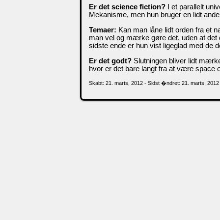
Er det science fiction?
I et parallelt un
Mekanisme, men hun bruger en lidt anden
Temaer:
Kan man låne lidt orden fra et n
man vel og mærke gøre det, uden at det g
sidste ende er hun vist ligeglad med de de
Er det godt?
Slutningen bliver lidt mærk
hvor er det bare langt fra at være space 
Skabt: 21. marts, 2012 - Sidst �ndret: 21. marts, 2012