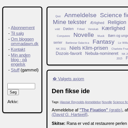
Anmeldelse
Science fi
Quiz
Mine tekster
Religion
Ærlighed
Kærlighed
-
Abonnement
Døden
vold
Frihed
Venskab
-
Til salg
Novelle
Børn og ung
Computere
Musik
-
Om bloggen
Fantasy
serier
Battlestar Galactica
Liz Will
ommadawn.dk
Niels Klim-prisen
-
Kontakt
NK 2011
Charlotte Fru
Dozois-favorit
Nebula-nomineret
NK 2
-
Min anden
F
2015
blog - på
engelsk
-
Stuff
(gammel)
� Valgets axiom
Den fikse ide
Arkiv:
Tags:
Alastair Reynolds
Anmeldelse
Novelle
Science fic
Anmeldelse af
"The Fixation"
(gratis)
, a
(David G. Hartwell)
.
Skitse:
Rana er ved at restaurere perlen