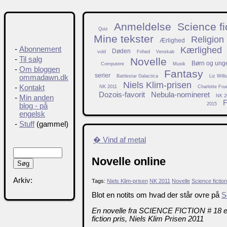
Anmeldelse
Science fi
Quiz
Mine tekster
Religion
Ærlighed
Kærlighed
-
Abonnement
Døden
vold
Frihed
Venskab
-
Til salg
Novelle
Børn og ung
Computere
Musik
-
Om bloggen
Fantasy
serier
Battlestar Galactica
Liz Will
ommadawn.dk
Niels Klim-prisen
-
Kontakt
NK 2011
Charlotte Fru
Dozois-favorit
Nebula-nomineret
NK 2
-
Min anden
F
2015
blog - på
engelsk
-
Stuff
(gammel)
� Vind af metal
Novelle online
Arkiv:
Tags:
Niels Klim-prisen
NK 2011
Novelle
Science fiction
Blot en notits om hvad der står ovre på
S
En novelle fra SCIENCE FICTION # 18 er 
fiction pris, Niels Klim Prisen 2011