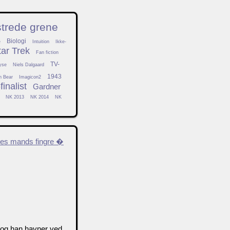
strede grene
Biologi
e
Intuition
Ikke-
tar Trek
Fan fiction
TV-
yse
Niels Dalgaard
1943
h Bear
Imagicon2
inalist
Gardner
NK 2013
NK 2014
NK
es mands fingre �
 og han havner ved