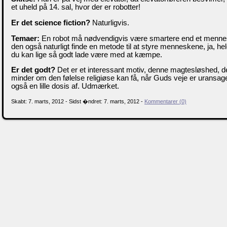
et uheld på 14. sal, hvor der er robotter!
Er det science fiction?
Naturligvis.
Temaer:
En robot må nødvendigvis være smartere end et mennesk
den også naturligt finde en metode til at styre menneskene, ja, hel
du kan lige så godt lade være med at kæmpe.
Er det godt?
Det er et interessant motiv, denne magtesløshed, d
minder om den følelse religiøse kan få, når Guds veje er uransagel
også en lille dosis af. Udmærket.
Skabt: 7. marts, 2012 - Sidst �ndret: 7. marts, 2012 -
Kommentarer (0)