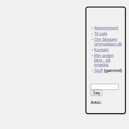
-
Abonnement
-
Til salg
-
Om bloggen
ommadawn.dk
-
Kontakt
-
Min anden
blog - på
engelsk
-
Stuff
(gammel)
Arkiv: