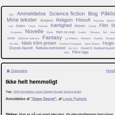
Anmeldelse
Science fiction
Bog
Påkli
Quiz
Mine tekster
Religion
Filosofi
Ærlighed
Psykologi
Balanc
Kærlighed
Film
S
Døden
Billeder
vold
Frihed
Venskab
Conrep
Novelle
Børn og unge
Computere
Musik
Kvalitet
Tidsrejser
Spil
Anal
Fantasy
serier
Battlestar Galactica
Liz Williams
Reklame
Usability
Elizabet
Niels Klim-prisen
Hugo-f
NK 2011
Charlotte Fruergaard
Jakob Nielsen
Dozois-favorit
Nebula-nomineret
David G. Hartwell-favorit
NK 2012
Flere tags
2015
� Dansetrin
Hend
Ikke helt hemmeligt
Tags:
1943
Anmeldelse
Lewis Padgett
Novelle
Science fiction
Anmeldelse af
"Open Secret"
, af
Lewis Padgett
.
Skitse:
Han er på vej med elevator, da elevatorføreren besvimer,