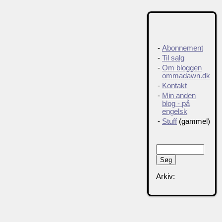
-
Abonnement
-
Til salg
-
Om bloggen
ommadawn.dk
-
Kontakt
-
Min anden
blog - på
engelsk
-
Stuff
(gammel)
Arkiv: