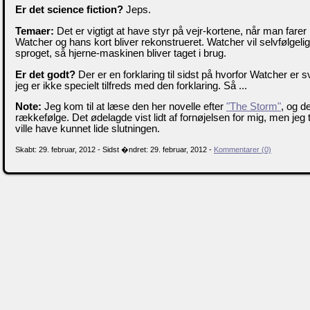
Er det science fiction?
Jeps.
Temaer:
Det er vigtigt at have styr på vejr-kortene, når man farer 
Watcher og hans kort bliver rekonstrueret. Watcher vil selvfølgelig 
sproget, så hjerne-maskinen bliver taget i brug.
Er det godt?
Der er en forklaring til sidst på hvorfor Watcher er
jeg er ikke specielt tilfreds med den forklaring. Så ...
Note:
Jeg kom til at læse den her novelle efter
"The Storm"
, og d
rækkefølge. Det ødelagde vist lidt af fornøjelsen for mig, men jeg t
ville have kunnet lide slutningen.
Skabt: 29. februar, 2012 - Sidst �ndret: 29. februar, 2012 -
Kommentarer (0)