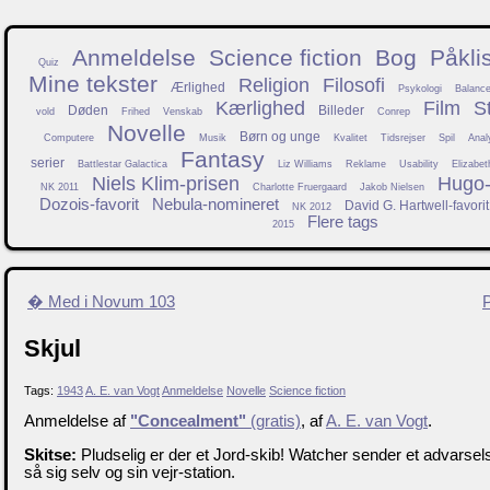
Anmeldelse
Science fiction
Bog
Påkli
Quiz
Mine tekster
Religion
Filosofi
Ærlighed
Psykologi
Balanc
Kærlighed
Film
S
Døden
Billeder
vold
Frihed
Venskab
Conrep
Novelle
Børn og unge
Computere
Musik
Kvalitet
Tidsrejser
Spil
Anal
Fantasy
serier
Battlestar Galactica
Liz Williams
Reklame
Usability
Elizabet
Niels Klim-prisen
Hugo-f
NK 2011
Charlotte Fruergaard
Jakob Nielsen
Dozois-favorit
Nebula-nomineret
David G. Hartwell-favorit
NK 2012
Flere tags
2015
� Med i Novum 103
Skjul
Tags:
1943
A. E. van Vogt
Anmeldelse
Novelle
Science fiction
Anmeldelse af
"Concealment"
(gratis)
, af
A. E. van Vogt
.
Skitse:
Pludselig er der et Jord-skib! Watcher sender et advarsel
så sig selv og sin vejr-station.