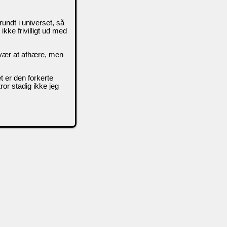
rundt i universet, så
ikke frivilligt ud med
 svær at afhære, men
et er den forkerte
ror stadig ikke jeg