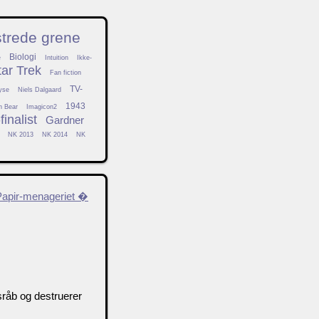
strede grene
Biologi
e
Intuition
Ikke-
tar Trek
Fan fiction
TV-
yse
Niels Dalgaard
1943
h Bear
Imagicon2
inalist
Gardner
NK 2013
NK 2014
NK
Papir-menageriet �
sråb og destruerer